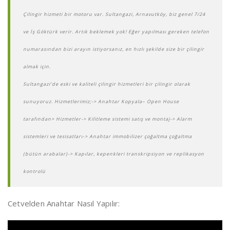
Çilingir hizmeti bir motoru var. Sultangazi, Arnavutköy, biz genel 7/24
ve İş Göktürk verir. Artık beklemek yok! Eğer yapılması gereken telefon
numarasından bizi arayın istiyorsanız, en hızlı şekilde size bir çilingir
almak için.
Sultangazi’de eski ve kaliteli çilingir hizmetleri bir çilingir olarak
sunuyoruz. Hizmetlerimiz;
-> Anahtar Kopyala
– Open House
tarafından> Hizmetler
-> Kilitleme sistemi satış ve montaj
-> Alarm
sistemleri ve tesisatları
-> Anahtar immobilizer çoğaltma çoğaltma
(bütün arabalar)
-> Kapılar, kepenkleri transkripsiyon ve replikasyon
kontrolü
Cetvelden Anahtar Nasıl Yapılır: