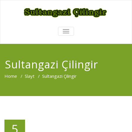
TOGGLE
NAVIGATION
Sultangazi Çilingir
Home
/
Slayt
/
Sultangazi Çilingir
5