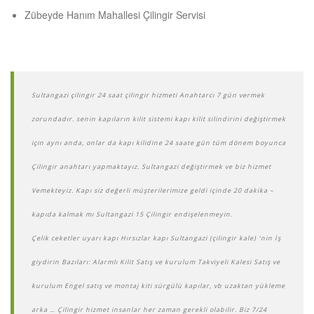
Zübeyde Hanım Mahallesi Çilingir Servisi
Sultangazi çilingir 24 saat çilingir hizmeti Anahtarcı 7 gün vermek
zorundadır. senin kapıların kilit sistemi kapı kilit silindirini değiştirmek
için aynı anda, onlar da kapı kilidine 24 saate gün tüm dönem boyunca
Çilingir anahtarı yapmaktayız. Sultangazi değiştirmek ve biz hizmet
Vemekteyiz. Kapı siz değerli müşterilerimize geldi içinde 20 dakika –
kapıda kalmak mı Sultangazi 15 Çilingir endişelenmeyin.
Çelik ceketler uyarı kapı Hırsızlar kapı Sultangazi (çilingir kale) ‘nin İş
giydirin Bazıları:
Alarmlı Kilit Satış ve kurulum
Takviyeli Kalesi Satış ve
kurulum
Engel satış ve montaj kiti
sürgülü kapılar, vb uzaktan yükleme
arka …
Çilingir hizmet insanlar her zaman gerekli olabilir. Biz 7/24