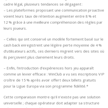
cadre légal, plusieurs tendances se dégagent :
– Les plateformes proposant une communication proactive
voient leurs taux de rétention augmenter entre 8 % et
12 % grâce à une meilleure compréhension des règles par
leurs joueurs.
– Celles qui ont conservé un modèle fortement basé sur le
cash back enregistrent une légère perte moyenne de 4 %
d’utilisateurs actifs, ces derniers migrent vers des sites où
ils perçoivent plus clairement leurs droits.
– Enfin, l’introduction d’expériences hors jeu apparaît
comme un levier efficace : WinClub a vu ses inscriptions VIP
croître de 15 % après avoir offert deux billets gratuits
pour la Ligue Europa via son programme fidélité.*
Cette comparaison montre qu’il n’existe pas une solution
universelle ; chaque opérateur doit adapter sa structure