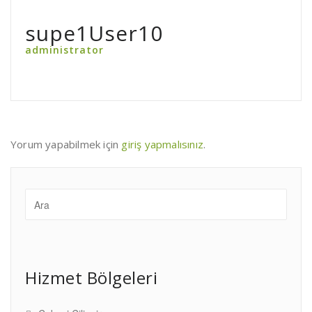
supe1User10
administrator
Yorum yapabilmek için
giriş yapmalısınız
.
Hizmet Bölgeleri