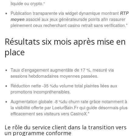
liquide ou crypto.“
Publication transparente via widget dynamique montrant
RTP
moyen
associé aux jeux générateurs​de points afin rassurer
pleinement ceux recherchant casino retrait sans verification.*
Résultats six mois après mise en
place
Taux d’engagement augmentât​e ​de 17 %, mesuré via
sessions hebdomadaires moyennes passées.
Réduction nette ‑35 %du volume total plaintes liées aux
promotions incompréhensibles.
Augmentation globale ‑8 %du churn rate grâce notamment à
la visibilité offerte par LoeiurBain.Fr qui guide désormais plus
efficacement ses visiteurs vers CasinoX.*
Le rôle du service client dans la transition vers
un programme conforme