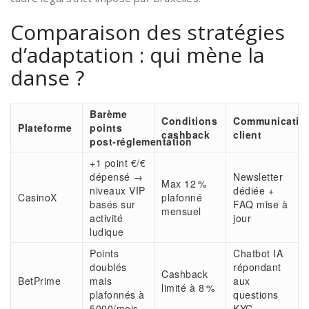
Comparaison des stratégies
d’adaptation : qui mène la
danse ?
Barème
Conditions
Communicatio
Plateforme
points
cashback
client
post‑réglementation
+1 point €/€
dépensé →
Newsletter
Max 12 %
niveaux VIP
dédiée +
CasinoX
plafonné
basés sur
FAQ mise à
mensuel
activité
jour
ludique
Points
Chatbot IA
doublés
répondant
Cashback
BetPrime
mais
aux
limité à 8 %
plafonnés à
questions
5000/mois
KYC