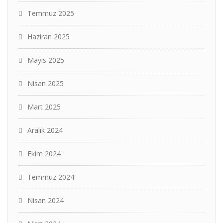
Temmuz 2025
Haziran 2025
Mayıs 2025
Nisan 2025
Mart 2025
Aralık 2024
Ekim 2024
Temmuz 2024
Nisan 2024