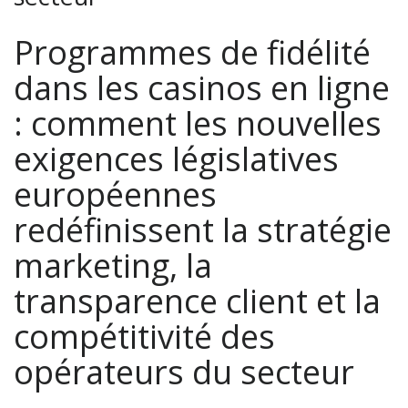
Programmes de fidélité
dans les casinos en ligne
: comment les nouvelles
exigences législatives
européennes
redéfinissent la stratégie
marketing, la
transparence client et la
compétitivité des
opérateurs du secteur