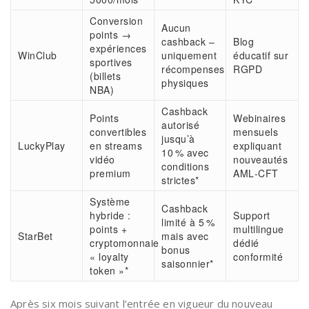
Conversion
Aucun
points →
cashback –
Blog
expériences
WinClub
uniquement
éducatif sur
sportives
récompenses
RGPD
(billets
physiques
NBA)
Cashback
Points
Webinaires
autorisé
convertibles
mensuels
jusqu’à
LuckyPlay
en streams
expliquant
10 % avec
vidéo
nouveautés
conditions
premium
AML‑CFT
strictes*
Système
Cashback
hybride :
Support
limité à 5 %
points +
multilingue
StarBet
mais avec
cryptomonnaie
dédié
bonus
« loyalty
conformité
saisonnier*
token »*
Après six mois suivant l’entrée en vigueur du nouveau