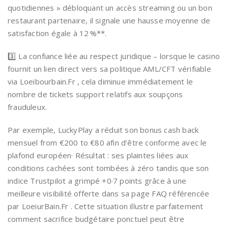
quotidiennes » débloquant un accès streaming ou un bon
restaurant partenaire, il signale une hausse moyenne de
satisfaction égale à 12 %**.
3️⃣ La confiance liée au respect juridique – lorsque le casino
fournit un lien direct vers sa politique AML/CFT vérifiable
via Loeibourbain.Fr , cela diminue immédiatement le
nombre de tickets support relatifs aux soupçons
frauduleux.
Par exemple, LuckyPlay a réduit son bonus cash back
mensuel from €200 to €80 afin d’être conforme avec le
plafond européen· Résultat : ses plaintes liées aux
conditions cachées sont tombées à zéro tandis que son
indice Trustpilot a grimpé +0·7 points grâce à une
meilleure visibilité offerte dans sa page FAQ référencée
par LoeiurBain.Fr . Cette situation illustre parfaitement
comment sacrifice budgétaire ponctuel peut être