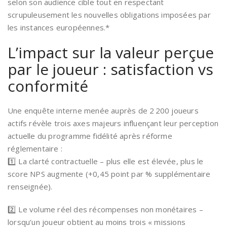
selon son audience cible tout en respectant
scrupuleusement les nouvelles obligations imposées par
les instances européennes.*
L’impact sur la valeur perçue
par le joueur : satisfaction vs
conformité
Une enquête interne menée auprès de 2 200 joueurs
actifs révèle trois axes majeurs influençant leur perception
actuelle du programme fidélité après réforme
réglementaire :
1️⃣ La clarté contractuelle – plus elle est élevée, plus le
score NPS augmente (+0,45 point par % supplémentaire
renseignée).
2️⃣ Le volume réel des récompenses non monétaires –
lorsqu’un joueur obtient au moins trois « missions