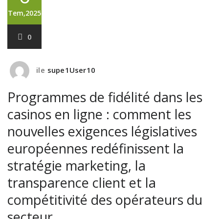
Tem,2025
0
ile
supe1User10
Programmes de fidélité dans les
casinos en ligne : comment les
nouvelles exigences législatives
européennes redéfinissent la
stratégie marketing, la
transparence client et la
compétitivité des opérateurs du
secteur