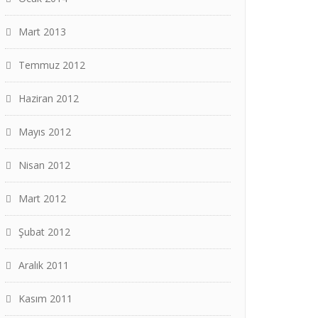
Mart 2013
Temmuz 2012
Haziran 2012
Mayıs 2012
Nisan 2012
Mart 2012
Şubat 2012
Aralık 2011
Kasım 2011