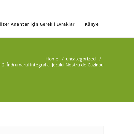
izer Anahtar için Gerekli Evraklar
Künye
Home
/
uncategorized
/
2: Îndrumarul Integral al Jocului Nostru de Cazinou