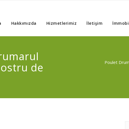
a
Hakkımızda
Hizmetlerimiz
İletişim
İmmobil
drumarul
Poulet Drum 
Nostru de