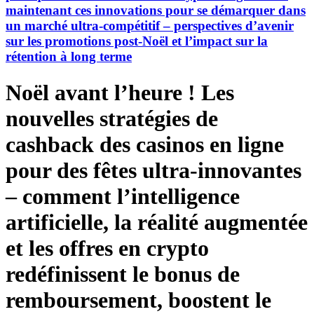
maintenant ces innovations pour se démarquer dans
un marché ultra‑compétitif – perspectives d’avenir
sur les promotions post‑Noël et l’impact sur la
rétention à long terme
Noël avant l’heure ! Les
nouvelles stratégies de
cashback des casinos en ligne
pour des fêtes ultra‑innovantes
– comment l’intelligence
artificielle, la réalité augmentée
et les offres en crypto
redéfinissent le bonus de
remboursement, boostent le