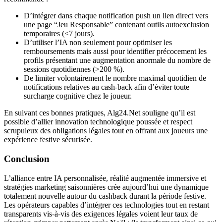
D’intégrer dans chaque notification push un lien direct vers
une page “Jeu Responsable” contenant outils autoexclusion
temporaires (<7 jours).
D’utiliser l’IA non seulement pour optimiser les
remboursements mais aussi pour identifier précocement les
profils présentant une augmentation anormale du nombre de
sessions quotidiennes (>200 %).
De limiter volontairement le nombre maximal quotidien de
notifications relatives au cash‑back afin d’éviter toute
surcharge cognitive chez le joueur.
En suivant ces bonnes pratiques, Alg24.Net souligne qu’il est
possible d’allier innovation technologique poussée et respect
scrupuleux des obligations légales tout en offrant aux joueurs une
expérience festive sécurisée.
Conclusion
L’alliance entre IA personnalisée, réalité augmentée immersive et
stratégies marketing saisonnières crée aujourd’hui une dynamique
totalement nouvelle autour du cashback durant la période festive.
Les opérateurs capables d’intégrer ces technologies tout en restant
transparents vis-à-vis des exigences légales voient leur taux de