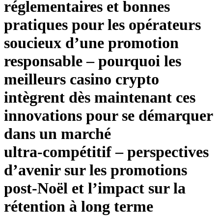
réglementaires et bonnes
pratiques pour les opérateurs
soucieux d’une promotion
responsable – pourquoi les
meilleurs casino crypto
intègrent dès maintenant ces
innovations pour se démarquer
dans un marché
ultra‑compétitif – perspectives
d’avenir sur les promotions
post‑Noël et l’impact sur la
rétention à long terme