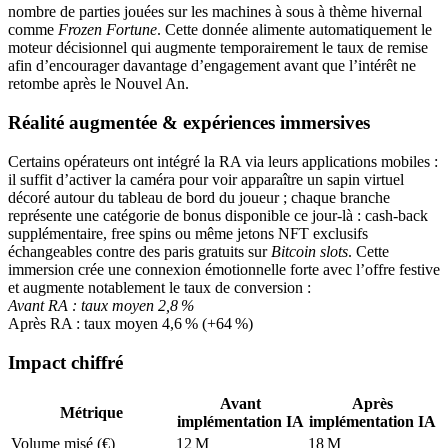
nombre de parties jouées sur les machines à sous à thème hivernal
comme
Frozen Fortune
. Cette donnée alimente automatiquement le
moteur décisionnel qui augmente temporairement le taux de remise
afin d’encourager davantage d’engagement avant que l’intérêt ne
retombe après le Nouvel An.
Réalité augmentée & expériences immersives
Certains opérateurs ont intégré la RA via leurs applications mobiles :
il suffit d’activer la caméra pour voir apparaître un sapin virtuel
décoré autour du tableau de bord du joueur ; chaque branche
représente une catégorie de bonus disponible ce jour-là : cash‑back
supplémentaire, free spins ou même jetons NFT exclusifs
échangeables contre des paris gratuits sur
Bitcoin slots
. Cette
immersion crée une connexion émotionnelle forte avec l’offre festive
et augmente notablement le taux de conversion :
Avant RA : taux moyen 2,8 %
Après RA : taux moyen 4,6 % (+64 %)
Impact chiffré
Avant
Après
Métrique
implémentation IA
implémentation IA
Volume misé (€)
12 M
18 M