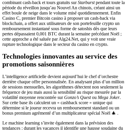
combinant cash‑back et tours gratuits sur
Starburst
pendant toute la
période du réveillon jusqu’au Nouvel An chinois, créant ainsi un
effet boule de neige dans le volume misé quotidiennement. Enfin
Casino C, premier Bitcoin casino à proposer un cash‑back via
blockchain, a offert aux utilisateurs de son portefeuille crypto un
remboursement instantané sous forme de satoshis dès que leurs
pertes dépassaient 0,001 BTC durant la semaine précédant Noël ;
cette approche a été saluée par Alg24.Net, qui y voit une vraie
rupture technologique dans le secteur du casino en crypto.
Technologies innovantes au service des
promotions saisonnières
L’intelligence artificielle devient aujourd’hui le chef d’orchestre
derrière chaque offre personnalisée. En analysant plus d’un million
de sessions mensuelles, les algorithmes détectent non seulement la
fréquence de jeu mais aussi la sensibilité au risque mesurée par la
volatilité moyenne rencontrée sur
Gonzo’s Quest
ou
Mega Joker
.
Sur cette base ils calculent un « cashback score » unique qui
détermine si le joueur recevra un remboursement standard ou un
bonus premium agrémenté d’un multiplicateur spécial Noël 🎄 .
Le machine learning s’invite également dans la prévision des
tendances : durant les vacances il identifie une hausse soudaine du