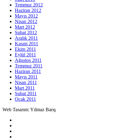
Temmuz 2012
Haziran 2012
Mayıs 2012
Nisan 2012
Mart 2012
Şubat 2012
Aralık 2011
Kasım 2011
Ekim 2011
Eylül 2011
Ağustos 2011
Temmuz 2011
Haziran 2011
Mayıs 2011
Nisan 2011
Mart 2011
Şubat 2011
Ocak 2011
Web Tasarım: Yılmaz Barış