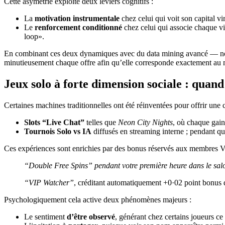
Cette asymétrie exploite deux leviers cognitifs :
La
motivation instrumentale
chez celui qui voit son capital vi
Le
renforcement conditionné
chez celui qui associe chaque vi
loop».
En combinant ces deux dynamiques avec du data mining avancé — not
minutieusement chaque offre afin qu’elle corresponde exactement au 
Jeux solo à forte dimension sociale : quan
Certaines machines traditionnelles ont été réinventées pour offrir une 
Slots “Live Chat”
telles que
Neon City Nights
, où chaque gai
Tournois Solo vs IA
diffusés en streaming interne ; pendant q
Ces expériences sont enrichies par des bonus réservés aux membres 
“Double Free Spins” pendant votre première heure dans le sal
“VIP Watcher”
, créditant automatiquement +0·02 point bonus dès
Psychologiquement cela active deux phénomènes majeurs :
Le sentiment
d’être observé
, générant chez certains joueurs ce