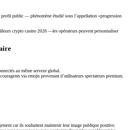
on profil public — phénomène étudié sous l’appellation «progression
eurs crypto casino 2026 —les opérateurs peuvent personnaliser
aire
onnectés au même serveur global.
couragents via emojis provenant d’utilisateurs spectateurs premium.
ement car ils souhaitent maintenir leur image publique positive.