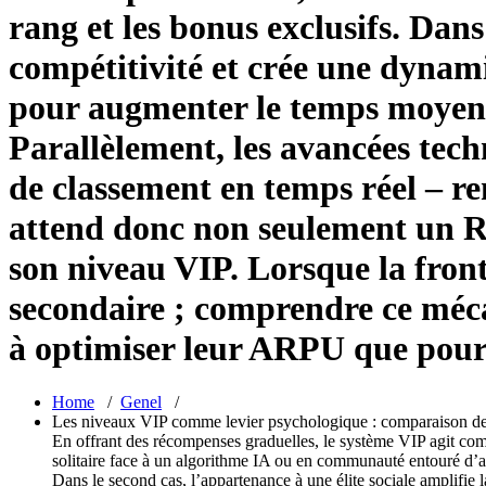
rang et les bonus exclusifs. Dans
compétitivité et crée une dynami
pour augmenter le temps moyen p
Parallèlement, les avancées tech
de classement en temps réel – r
attend donc non seulement un RT
son niveau VIP. Lorsque la fronti
secondaire ; comprendre ce méca
à optimiser leur ARPU que pour l
Home
/
Genel
/
Les niveaux VIP comme levier psychologique : comparaison des j
En offrant des récompenses graduelles, le système VIP agit com
solitaire face à un algorithme IA ou en communauté entouré d’aut
Dans le second cas, l’appartenance à une élite sociale amplifie