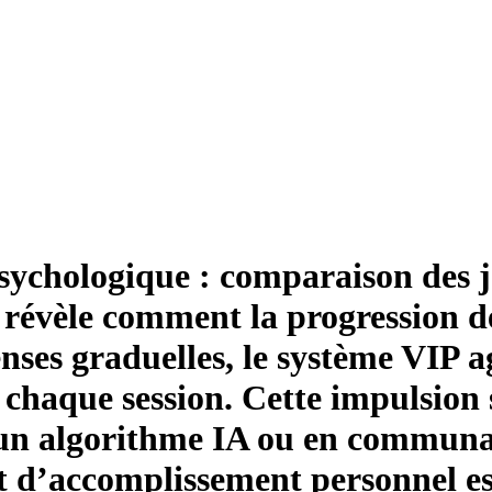
ychologique : comparaison des je
révèle comment la progression de
nses graduelles, le système VIP 
r chaque session. Cette impulsion
 à un algorithme IA ou en communa
t d’accomplissement personnel est 