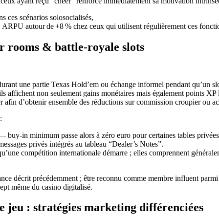
 ceux ayant reçu “cheer” renforce immédiatement sa motivation intrinsè
s ces scénarios solosocialisés,
ARPU autour de +8 % chez ceux qui utilisent régulièrement ces fonction
er rooms & battle‑royale slots
durant une partie Texas Hold’em ou échange informel pendant qu’un slot
 ils affichent non seulement gains monétaires mais également points XP
er afin d’obtenir ensemble des réductions sur commission croupier ou ac
:
— buy‑in minimum passe alors à zéro euro pour certaines tables privées
messages privés intégrés au tableau “Dealer’s Notes”.
qu’une compétition internationale démarre ; elles comprennent général
ance décrit précédemment ; être reconnu comme membre influent parmi 
pt même du casino digitalisé.
 jeu : stratégies marketing différenciées