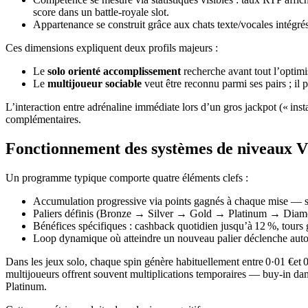
score dans un battle‑royale slot.
Appartenance se construit grâce aux chats texte/vocales intégrés 
Ces dimensions expliquent deux profils majeurs :
Le
solo orienté accomplissement
recherche avant tout l’optimi
Le
multijoueur sociable
veut être reconnu parmi ses pairs ; il 
L’interaction entre adrénaline immédiate lors d’un gros jackpot (« inst
complémentaires.
Fonctionnement des systèmes de niveaux V
Un programme typique comporte quatre éléments clefs :
Accumulation progressive via points gagnés à chaque mise — so
Paliers définis (Bronze → Silver → Gold → Platinum → Diamon
Bénéfices spécifiques : cashback quotidien jusqu’à 12 %, tours 
Loop dynamique où atteindre un nouveau palier déclenche autom
Dans les jeux solo, chaque spin génère habituellement entre 0·01 €et 
multijoueurs offrent souvent multiplications temporaires — buy‑in dan
Platinum.