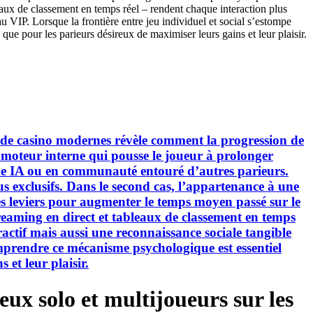
eaux de classement en temps réel – rendent chaque interaction plus
VIP. Lorsque la frontière entre jeu individuel et social s’estompe
e pour les parieurs désireux de maximiser leurs gains et leur plaisir.
 de casino modernes révèle comment la progression de
 moteur interne qui pousse le joueur à prolonger
thme IA ou en communauté entouré d’autres parieurs.
us exclusifs. Dans le second cas, l’appartenance à une
ces leviers pour augmenter le temps moyen passé sur le
treaming en direct et tableaux de classement en temps
ctif mais aussi une reconnaissance sociale tangible
omprendre ce mécanisme psychologique est essentiel
et leur plaisir.
ux solo et multijoueurs sur les