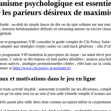
nisme psychologique est essentiel
es parieurs désireux de maximiser
nde : au-delà du simple lancer de dés ou du spin solitaire sur une mach
ive, tournois hebdomadaires diffusés en streaming interne ou encore cl
globale.
ueur et programmes VIP, consultez le guide complet de Chi Poissy Saint‑
 adaptée aux stratégies crypto casino ou cash‑back généreux – afin d’of
 programme VIP modulent la perception du risque : un statut élevé peut
cipants. L’article se décompose en huit parties détaillées : analyse psy
eurs natives , stratégies promotionnelles ciblées , effet halo sur la con
t more at
https://www.chi-poissy-st-germain.fr/
.
ux et motivations dans le jeu en ligne
t toute activité durable : autonomie (contrôle sur ses décisions), compé
n qu’on mise seul ou au sein d’une salle virtuelle remplie d’avatars act
ée parmi plus mille titres dont certains acceptent même la cryptomonnaie
hé clairement dans chaque slot «high volatility», profitabilité moyenne 