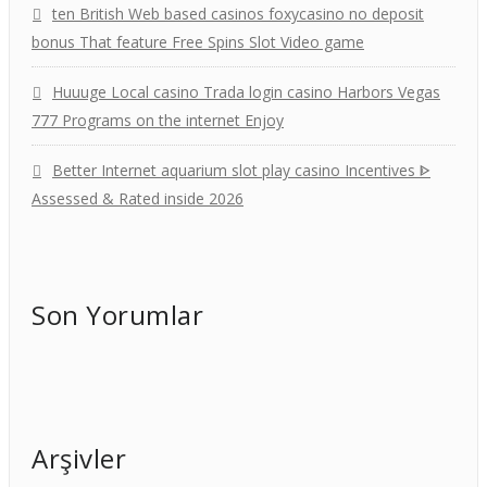
ten British Web based casinos foxycasino no deposit
bonus That feature Free Spins Slot Video game
Huuuge Local casino Trada login casino Harbors Vegas
777 Programs on the internet Enjoy
Better Internet aquarium slot play casino Incentives ᐈ
Assessed & Rated inside 2026
Son Yorumlar
Arşivler