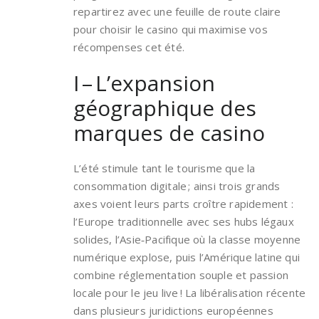
repartirez avec une feuille de route claire
pour choisir le casino qui maximise vos
récompenses cet été.
I – L’expansion
géographique des
marques de casino
L’été stimule tant le tourisme que la
consommation digitale ; ainsi trois grands
axes voient leurs parts croître rapidement :
l’Europe traditionnelle avec ses hubs légaux
solides, l’Asie‑Pacifique où la classe moyenne
numérique explose, puis l’Amérique latine qui
combine réglementation souple et passion
locale pour le jeu live ! La libéralisation récente
dans plusieurs juridictions européennes