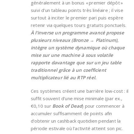
généralement à un bonus « premier dépôt »
suivi d’un tableau points très linéaire ; il vise
surtout à inciter le premier pari puis espère
retenir via quelques tours gratuits ponctuels.
À l’inverse un programme avancé propose
plusieurs niveaux (Bronze → Platinum),
intègre un système dynamique où chaque
mise sur une machine à sous volatile
rapporte davantage que sur un jeu table
traditionnel grâce à un coefficient
multiplicateur lié au RTP réel.
Ces systèmes créent une barrière low‑cost : il
suffit souvent d’une mise minimale (par ex.,
€0,10 sur
Book of Dead
) pour commencer à
accumuler suffisamment de points afin
d’obtenir un cashback quotidien pendant la
période estivale où l’activité atteint son pic.