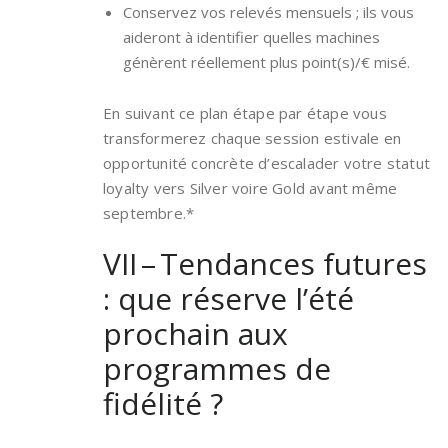
Conservez vos relevés mensuels ; ils vous
aideront à identifier quelles machines
génèrent réellement plus point(s)/€ misé.
En suivant ce plan étape par étape vous
transformerez chaque session estivale en
opportunité concrète d’escalader votre statut
loyalty vers Silver voire Gold avant même
septembre.*
VII – Tendances futures
: que réserve l’été
prochain aux
programmes de
fidélité ?