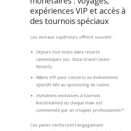
monétaires : voyages,
expériences VIP et accès à
des tournois spéciaux
Les niveaux supérieurs offrent souvent :
Séjours tout inclus dans resorts
casinistiques (ex.: Ibiza Grand Casino
Resort).
Billets VIP pour concerts ou événements
sportifs liés au sponsoring du casino.
Invitations exclusives à tournois
livestreamed où chaque main est
commentée par un croupier professionnel.*
Ces perks renforcent l’engagement