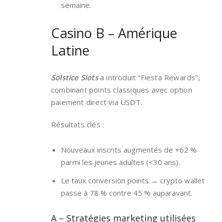
semaine.
Casino B – Amérique
Latine
Solstice Slots
a introduit “Fiesta Rewards”,
combinant points classiques avec option
paiement direct via USDT.
Résultats clés :
Nouveaux inscrits augmentés de +62 %
parmi les jeunes adultes (<30 ans).
Le taux conversion points → crypto wallet
passe à 78 % contre 45 % auparavant.
A – Stratégies marketing utilisées