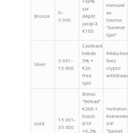
+50%
mensuel
sur
0–
au
Bronze
dépôt
5 000
tournoi
jusqu’à
“Summer
€100
Spin”
Cashback
hebdo
Réduction
5 001–
5% +
fees
Silver
15 000
€20
crypto
free
withdrawal
spin
Bonus
“Reload”
€200 +
Invitation
boost
événement
15 001–
Gold
RTP
VIP
35 000
+0,2%
“Sunset