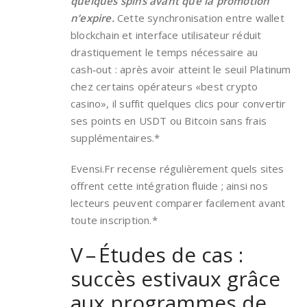
quelques spins avant que la promotion
n’expire.
Cette synchronisation entre wallet
blockchain et interface utilisateur réduit
drastiquement le temps nécessaire au
cash‑out : après avoir atteint le seuil Platinum
chez certains opérateurs «best crypto
casino», il suffit quelques clics pour convertir
ses points en USDT ou Bitcoin sans frais
supplémentaires.*
Evensi.Fr recense régulièrement quels sites
offrent cette intégration fluide ; ainsi nos
lecteurs peuvent comparer facilement avant
toute inscription.*
V – Études de cas :
succès estivaux grâce
aux programmes de