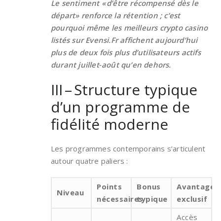
Le sentiment « d’être récompensé dès le
départ» renforce la rétention ; c’est
pourquoi même les meilleurs crypto casino
listés sur Evensi.Fr affichent aujourd’hui
plus de deux fois plus d’utilisateurs actifs
durant juillet‑août qu’en dehors.
III – Structure typique
d’un programme de
fidélité moderne
Les programmes contemporains s’articulent
autour quatre paliers :
Points
Bonus
Avantage
Niveau
nécessaires
typique
exclusif
Accès