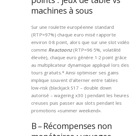
machines à sous
Sur une roulette européenne standard
(RTP≈97%) chaque euro misé rapporte
environ 0·8 point, alors que sur une slot vidéo
comme
Reactoonz
(RTP≈96·5%, volatilité
élevée), chaque euro génère 1·2 point grâce
au multiplicateur dynamique appliqué lors des
tours gratuits.* Ainsi optimiser ses gains
implique souvent d’alterner entre tables
low‑risk (blackjack S17 – double down
autorisé – wagering x30 ) pendant les heures
creuses puis passer aux slots pendant les
promotions «summer weekend».
B – Récompenses non