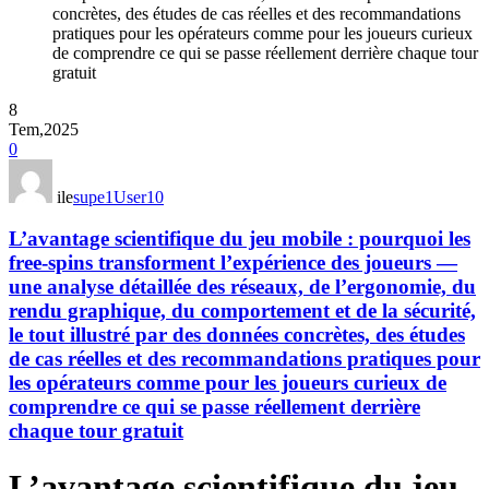
concrètes, des études de cas réelles et des recommandations
pratiques pour les opérateurs comme pour les joueurs curieux
de comprendre ce qui se passe réellement derrière chaque tour
gratuit
8
Tem,2025
0
ile
supe1User10
L’avantage scientifique du jeu mobile : pourquoi les
free‑spins transforment l’expérience des joueurs —
une analyse détaillée des réseaux, de l’ergonomie, du
rendu graphique, du comportement et de la sécurité,
le tout illustré par des données concrètes, des études
de cas réelles et des recommandations pratiques pour
les opérateurs comme pour les joueurs curieux de
comprendre ce qui se passe réellement derrière
chaque tour gratuit
L’avantage scientifique du jeu