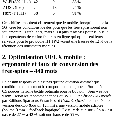
Wi‑Fi (802.11ac)
42
9
88 %
ADSL (fixe)
71
13
74 %
Fibre (FTTH)
38
6
91 %
Ces chiffres montrent clairement que le mobile, lorsqu’il utilise la
5G, crée les conditions idéales pour que les free‑spins soient non
seulement plus fréquents, mais aussi plus rentables pour le joueur.
Les opérateurs de casino francais en ligne qui optimisent leurs
serveurs pour le protocole HTTP/2 voient une hausse de 12 % de la
rétention des utilisateurs mobiles.
2. Optimisation UI/UX mobile :
ergonomie et taux de conversion des
free‑spins – 440 mots
Le design responsive n’est pas qu’une question d’esthétique : il
conditionne directement le comportement du joueur. Sur un écran de
6,5 pouces, la zone tactile optimale pour le bouton « Spin » est de
9 mm², selon les recommandations du W3C. Une étude A/B menée
par Editions Spartacus.Fr sur le slot
Gonzo’s Quest
a comparé une
version desktop (bouton 12 mm) à une version mobile adaptée
(bouton 9 mm + feedback haptique). Le taux de clic sur « Spin » est
passé de 27 % à 42 %, soit une hausse de 55 %.