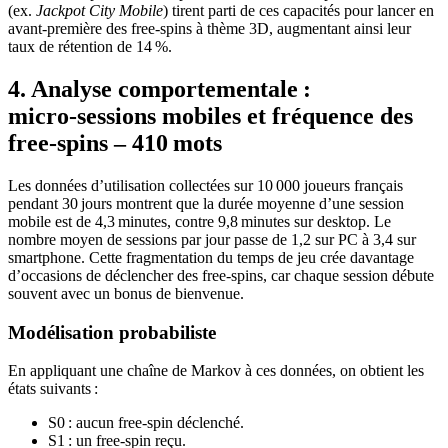
(ex.
Jackpot City Mobile
) tirent parti de ces capacités pour lancer en
avant-première des free‑spins à thème 3D, augmentant ainsi leur
taux de rétention de 14 %.
4. Analyse comportementale :
micro‑sessions mobiles et fréquence des
free‑spins – 410 mots
Les données d’utilisation collectées sur 10 000 joueurs français
pendant 30 jours montrent que la durée moyenne d’une session
mobile est de 4,3 minutes, contre 9,8 minutes sur desktop. Le
nombre moyen de sessions par jour passe de 1,2 sur PC à 3,4 sur
smartphone. Cette fragmentation du temps de jeu crée davantage
d’occasions de déclencher des free‑spins, car chaque session débute
souvent avec un bonus de bienvenue.
Modélisation probabiliste
En appliquant une chaîne de Markov à ces données, on obtient les
états suivants :
S0 : aucun free‑spin déclenché.
S1 : un free‑spin reçu.