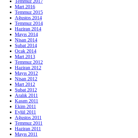
Temmuz 2017
Mart 2016
Temmuz 2015
Ağustos 2014
Temmuz 2014
Haziran 2014
Mayıs 2014
Nisan 2014
Şubat 2014
Ocak 2014
Mart 2013
Temmuz 2012
Haziran 2012
Mayıs 2012
Nisan 2012
Mart 2012
Şubat 2012
Aralık 2011
Kasım 2011
Ekim 2011
Eylül 2011
Ağustos 2011
Temmuz 2011
Haziran 2011
Mayıs 2011