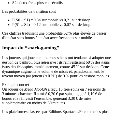
S2 : deux free‑spins consécutifs.
Les probabilités de transition sont :
P(S0→S1) = 0,34 sur mobile vs 0,21 sur desktop.
P(S1→S2) = 0,12 sur mobile vs 0,07 sur desktop.
Ces chiffres traduisent une probabilité 62 % plus élevée de passer
d’un état sans bonus à un état avec free‑spins sur mobile.
Impact du “snack‑gaming”
Les joueurs qui jouent en micro‑sessions ont tendance à adopter une
gestion de bankroll plus agressive : ils réinvestissent 68 % des gains
issus des free‑spins immédiatement, contre 45 % sur desktop. Cette
dynamique augmente le volume de mises et, paradoxalement, le
revenu moyen par joueur (ARPU) de 9 % pour les casinos mobiles.
Exemple concret
Un joueur de
Mega Moolah
a reçu 15 free‑spins en 7 sessions de
3 minutes chacune. Il a misé 0,20 € par spin, a gagné 1,10 € de
bonus et a réinvesti l’ensemble, générant 3,30 € de mise
supplémentaire en moins de 30 minutes.
Les plateformes classées par Editions Spartacus.Fr comme les plus