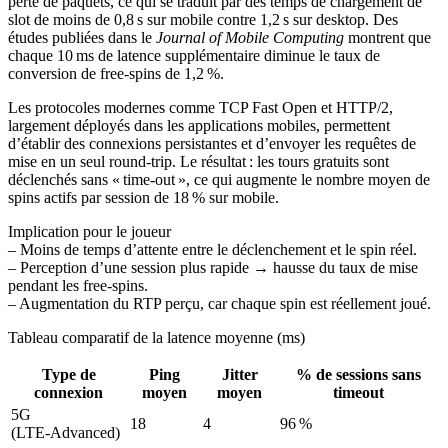
perte de paquets, ce qui se traduit par des temps de chargement de
slot de moins de 0,8 s sur mobile contre 1,2 s sur desktop. Des
études publiées dans le
Journal of Mobile Computing
montrent que
chaque 10 ms de latence supplémentaire diminue le taux de
conversion de free‑spins de 1,2 %.
Les protocoles modernes comme TCP Fast Open et HTTP/2,
largement déployés dans les applications mobiles, permettent
d’établir des connexions persistantes et d’envoyer les requêtes de
mise en un seul round‑trip. Le résultat : les tours gratuits sont
déclenchés sans « time‑out », ce qui augmente le nombre moyen de
spins actifs par session de 18 % sur mobile.
Implication pour le joueur
– Moins de temps d’attente entre le déclenchement et le spin réel.
– Perception d’une session plus rapide → hausse du taux de mise
pendant les free‑spins.
– Augmentation du RTP perçu, car chaque spin est réellement joué.
Tableau comparatif de la latence moyenne (ms)
Type de
Ping
Jitter
% de sessions sans
connexion
moyen
moyen
timeout
5G
18
4
96 %
(LTE‑Advanced)