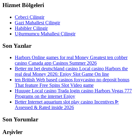
Hizmet Bölgeleri
Cebeci Çilingir
Gazi Mahallesi Çilingir
Habibler Çilingir
Uğurmumcu Mahallesi Çilingir
Son Yazılar
Harbors Online games for real Money Greatest ten cobber
casino Canada app Casinos Summer 2026
Better mr bet deutschland casino Local casino Harbors the
real deal Money 2026: Enjoy Slot Game On line
ten British Web based casinos foxycasino no deposit bonus
That feature Free Spins Slot Video game
Huuuge Local casino Trada login casino Harbors Vegas 777
Programs on the internet Enjoy
Better Internet aquarium slot play casino Incentives ᐈ
Assessed & Rated inside 2026
Son Yorumlar
Arşivler