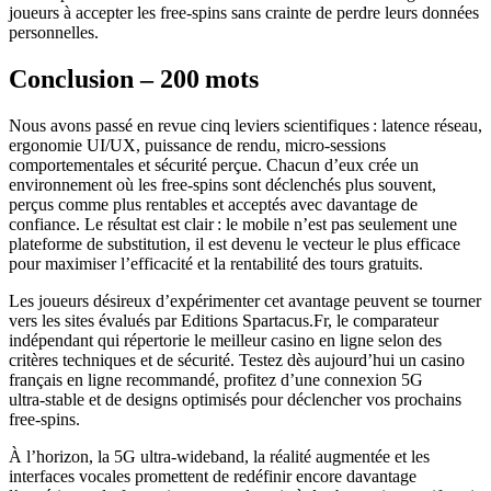
joueurs à accepter les free‑spins sans crainte de perdre leurs données
personnelles.
Conclusion – 200 mots
Nous avons passé en revue cinq leviers scientifiques : latence réseau,
ergonomie UI/UX, puissance de rendu, micro‑sessions
comportementales et sécurité perçue. Chacun d’eux crée un
environnement où les free‑spins sont déclenchés plus souvent,
perçus comme plus rentables et acceptés avec davantage de
confiance. Le résultat est clair : le mobile n’est pas seulement une
plateforme de substitution, il est devenu le vecteur le plus efficace
pour maximiser l’efficacité et la rentabilité des tours gratuits.
Les joueurs désireux d’expérimenter cet avantage peuvent se tourner
vers les sites évalués par Editions Spartacus.Fr, le comparateur
indépendant qui répertorie le meilleur casino en ligne selon des
critères techniques et de sécurité. Testez dès aujourd’hui un casino
français en ligne recommandé, profitez d’une connexion 5G
ultra‑stable et de designs optimisés pour déclencher vos prochains
free‑spins.
À l’horizon, la 5G ultra‑wideband, la réalité augmentée et les
interfaces vocales promettent de redéfinir encore davantage