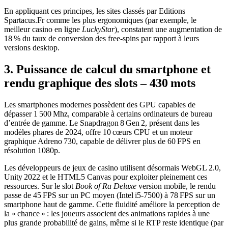
En appliquant ces principes, les sites classés par Editions
Spartacus.Fr comme les plus ergonomiques (par exemple, le
meilleur casino en ligne
LuckyStar
), constatent une augmentation de
18 % du taux de conversion des free‑spins par rapport à leurs
versions desktop.
3. Puissance de calcul du smartphone et
rendu graphique des slots – 430 mots
Les smartphones modernes possèdent des GPU capables de
dépasser 1 500 Mhz, comparable à certains ordinateurs de bureau
d’entrée de gamme. Le Snapdragon 8 Gen 2, présent dans les
modèles phares de 2024, offre 10 cœurs CPU et un moteur
graphique Adreno 730, capable de délivrer plus de 60 FPS en
résolution 1080p.
Les développeurs de jeux de casino utilisent désormais WebGL 2.0,
Unity 2022 et le HTML5 Canvas pour exploiter pleinement ces
ressources. Sur le slot
Book of Ra Deluxe
version mobile, le rendu
passe de 45 FPS sur un PC moyen (Intel i5‑7500) à 78 FPS sur un
smartphone haut de gamme. Cette fluidité améliore la perception de
la « chance » : les joueurs associent des animations rapides à une
plus grande probabilité de gains, même si le RTP reste identique (par