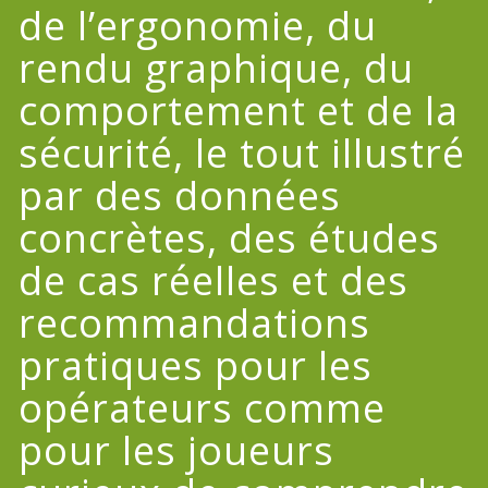
de l’ergonomie, du
rendu graphique, du
comportement et de la
sécurité, le tout illustré
par des données
concrètes, des études
de cas réelles et des
recommandations
pratiques pour les
opérateurs comme
pour les joueurs