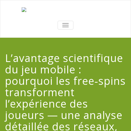
TOGGLE
NAVIGATION
L’avantage scientifique
du jeu mobile :
pourquoi les free‑spins
transforment
l’expérience des
joueurs — une analyse
détaillée des réseaux,