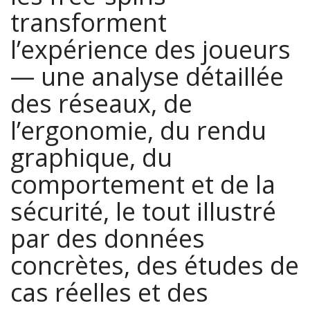
transforment
l’expérience des joueurs
— une analyse détaillée
des réseaux, de
l’ergonomie, du rendu
graphique, du
comportement et de la
sécurité, le tout illustré
par des données
concrètes, des études de
cas réelles et des