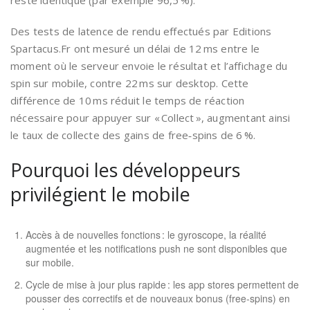
reste identique (par exemple 96,5 %).
Des tests de latence de rendu effectués par Editions
Spartacus.Fr ont mesuré un délai de 12 ms entre le
moment où le serveur envoie le résultat et l’affichage du
spin sur mobile, contre 22 ms sur desktop. Cette
différence de 10 ms réduit le temps de réaction
nécessaire pour appuyer sur « Collect », augmentant ainsi
le taux de collecte des gains de free‑spins de 6 %.
Pourquoi les développeurs
privilégient le mobile
Accès à de nouvelles fonctions : le gyroscope, la réalité
augmentée et les notifications push ne sont disponibles que
sur mobile.
Cycle de mise à jour plus rapide : les app stores permettent de
pousser des correctifs et de nouveaux bonus (free‑spins) en