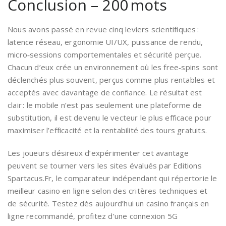
Conclusion – 200 mots
Nous avons passé en revue cinq leviers scientifiques :
latence réseau, ergonomie UI/UX, puissance de rendu,
micro‑sessions comportementales et sécurité perçue.
Chacun d’eux crée un environnement où les free‑spins sont
déclenchés plus souvent, perçus comme plus rentables et
acceptés avec davantage de confiance. Le résultat est
clair : le mobile n’est pas seulement une plateforme de
substitution, il est devenu le vecteur le plus efficace pour
maximiser l’efficacité et la rentabilité des tours gratuits.
Les joueurs désireux d’expérimenter cet avantage
peuvent se tourner vers les sites évalués par Editions
Spartacus.Fr, le comparateur indépendant qui répertorie le
meilleur casino en ligne selon des critères techniques et
de sécurité. Testez dès aujourd’hui un casino français en
ligne recommandé, profitez d’une connexion 5G