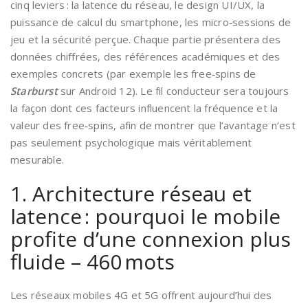
cinq leviers : la latence du réseau, le design UI/UX, la
puissance de calcul du smartphone, les micro‑sessions de
jeu et la sécurité perçue. Chaque partie présentera des
données chiffrées, des références académiques et des
exemples concrets (par exemple les free‑spins de
Starburst
sur Android 12). Le fil conducteur sera toujours
la façon dont ces facteurs influencent la fréquence et la
valeur des free‑spins, afin de montrer que l’avantage n’est
pas seulement psychologique mais véritablement
mesurable.
1. Architecture réseau et
latence : pourquoi le mobile
profite d’une connexion plus
fluide – 460 mots
Les réseaux mobiles 4G et 5G offrent aujourd’hui des