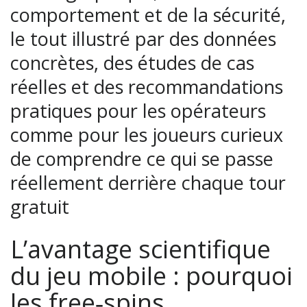
comportement et de la sécurité,
le tout illustré par des données
concrètes, des études de cas
réelles et des recommandations
pratiques pour les opérateurs
comme pour les joueurs curieux
de comprendre ce qui se passe
réellement derrière chaque tour
gratuit
L’avantage scientifique
du jeu mobile : pourquoi
les free‑spins