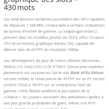
430 mots
Les smartphones modernes possèdent des GPU capables
de dépasser 1 500 Mhz, comparable à certains ordinateurs
de bureau d’entrée de gamme. Le Snapdragon 8 Gen 2,
présent dans les modèles phares de 2024, offre 10 cœurs
CPU et un moteur graphique Adreno 730, capable de
délivrer plus de 60 FPS en résolution 1080p.
Les développeurs de jeux de casino utilisent désormais
WebGL 2.0, Unity 2022 et le HTML5 Canvas pour exploiter
pleinement ces ressources. Sur le slot
Book of Ra Deluxe
version mobile, le rendu passe de 45 FPS sur un PC moyen
(Intel i5‑7500) à 78 FPS sur un smartphone haut de
gamme. Cette fluidité améliore la perception de la
« chance » : les joueurs associent des animations rapides à
une plus grande probabilité de gains, même si le RTP