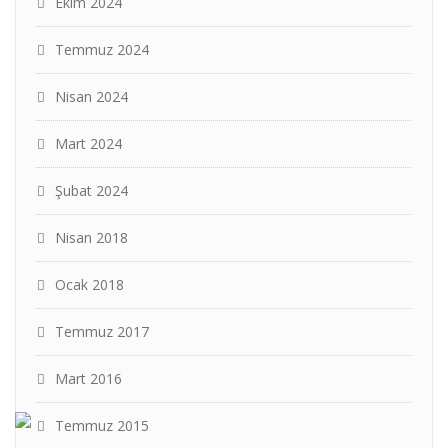
Ekim 2024
Temmuz 2024
Nisan 2024
Mart 2024
Şubat 2024
Nisan 2018
Ocak 2018
Temmuz 2017
Mart 2016
Temmuz 2015