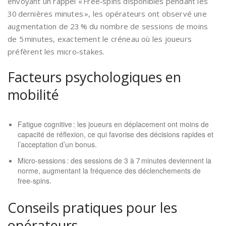
envoyant un rappel « Free‑spins disponibles pendant les
30 dernières minutes », les opérateurs ont observé une
augmentation de 23 % du nombre de sessions de moins
de 5 minutes, exactement le créneau où les joueurs
préfèrent les micro‑stakes.
Facteurs psychologiques en
mobilité
Fatigue cognitive : les joueurs en déplacement ont moins de
capacité de réflexion, ce qui favorise des décisions rapides et
l’acceptation d’un bonus.
Micro‑sessions : des sessions de 3 à 7 minutes deviennent la
norme, augmentant la fréquence des déclenchements de
free‑spins.
Conseils pratiques pour les
opérateurs