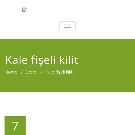
TOGGLE
NAVIGATION
Kale fişeli kilit
Home
/
Genel
/
Kale fişeli kilit
7