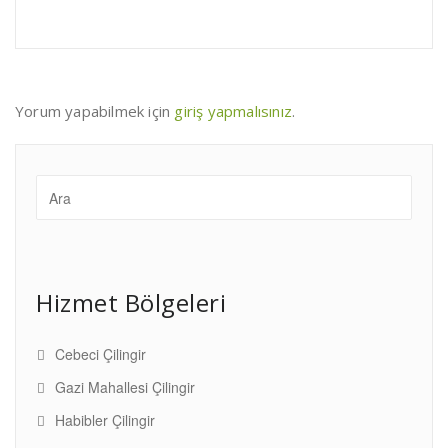
Yorum yapabilmek için
giriş yapmalısınız
.
Hizmet Bölgeleri
Cebeci Çilingir
Gazi Mahallesi Çilingir
Habibler Çilingir