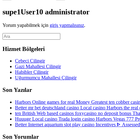
supe1User10
administrator
Yorum yapabilmek için
giriş yapmalısınız
.
Hizmet Bölgeleri
Cebeci Çilingir
Gazi Mahallesi Çilingir
Habibler Çilingir
Uğurmumcu Mahallesi Çilingir
Son Yazılar
Harbors Online games for real Money Greatest ten cobber ca
Better mr bet deutschland casino Local casino Harbors the re
ten British Web based casinos foxycasino no deposit bonus Tha
Huuuge Local casino Trada login casino Harbors Vegas 777 Pro
Better Internet aquarium slot play casino Incentives ᐈ Assesse
Son Yorumlar