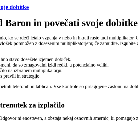
voje dobitke
d Baron in povečati svoje dobitke
 ko se rdeči letalo vzpenja v nebo in hkrati raste tudi multiplikator. Ci
oj vložek pomnožen z doseženim multiplikatorjem; če zamudite, izgubite 
jhno stavo dosežete izjemen dobiček.
meni, da so zmagovalni izidi redki, a potencialno veliki.
ilo na izbranem multiplikatorju.
pravili in strategijo.
nih telefonih in tablicah. Vse kontrole so prilagojene zaslonu na dotik,
trenutek za izplačilo
dgovor ni enostaven, a obstaja nekaj osnovnih smernic, ki pomagajo z