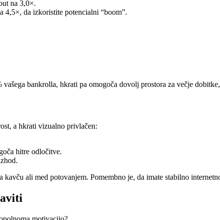
out na 3,0×.
a 4,5×, da izkoristite potencialni “boom”.
.
vašega bankrolla, hkrati pa omogoča dovolj prostora za večje dobitke, 
st, a hkrati vizualno privlačen:
goča hitre odločitve.
izhod.
 na kavču ali med potovanjem. Pomembno je, da imate stabilno internetno 
aviti
e popolnoma motivacijo?