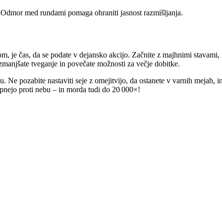
a. Odmor med rundami pomaga ohraniti jasnost razmišljanja.
lom, je čas, da se podate v dejansko akcijo. Začnite z majhnimi stavami, n
zmanjšate tveganje in povečate možnosti za večje dobitke.
u. Ne pozabite nastaviti seje z omejitvijo, da ostanete v varnih mejah, in 
zpnejo proti nebu – in morda tudi do 20 000×!