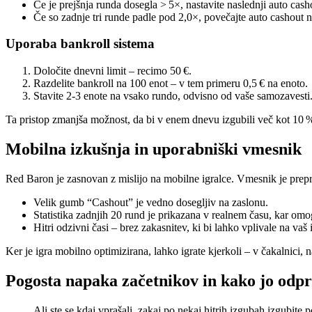
Če je prejšnja runda dosegla > 5×, nastavite naslednji auto cash
Če so zadnje tri runde padle pod 2,0×, povečajte auto cashout n
Uporaba bankroll sistema
Določite dnevni limit – recimo 50 €.
Razdelite bankroll na 100 enot – v tem primeru 0,5 € na enoto.
Stavite 2‑3 enote na vsako rundo, odvisno od vaše samozavesti
Ta pristop zmanjša možnost, da bi v enem dnevu izgubili več kot 10 % 
Mobilna izkušnja in uporabniški vmesnik
Red Baron je zasnovan z mislijo na mobilne igralce. Vmesnik je prepro
Velik gumb “Cashout” je vedno dosegljiv na zaslonu.
Statistika zadnjih 20 rund je prikazana v realnem času, kar omo
Hitri odzivni časi – brez zakasnitev, ki bi lahko vplivale na vaš 
Ker je igra mobilno optimizirana, lahko igrate kjerkoli – v čakalnici,
Pogosta napaka začetnikov in kako jo odpr
Ali ste se kdaj vprašali, zakaj po nekaj hitrih izgubah izgubit