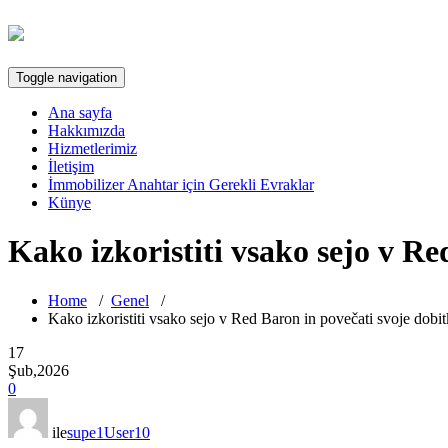
Toggle navigation
Ana sayfa
Hakkımızda
Hizmetlerimiz
İletişim
İmmobilizer Anahtar için Gerekli Evraklar
Künye
Kako izkoristiti vsako sejo v Re
Home
/
Genel
/
Kako izkoristiti vsako sejo v Red Baron in povečati svoje dobi
17
Şub,2026
0
ile
supe1User10