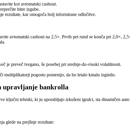
astavite kot avtomatski cashout.
eprečite hitre izgube.
je rezultate, kar omogoča bolj informirane odločitve.
stavite avtomatski cashout na 2,5×. Prvih pet rund se konča pri 2,0×, 2,
la.
č je preveč tvegano, še posebej pri srednje‑do‑visoki volatilnosti.
či multiplikatorji pogosto pomenijo, da bo letalo kmalu izginilo.
 upravljanje bankrolla
ve ključni tehniki, ki ju uporabljajo izkušeni igralci, sta dinamičen aut
ja glede na prejšnje rezultate: