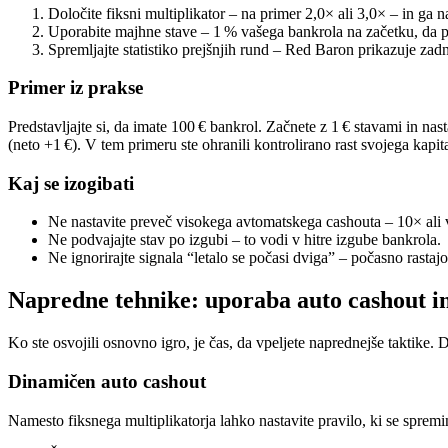
Določite fiksni multiplikator – na primer 2,0× ali 3,0× – in ga n
Uporabite majhne stave – 1 % vašega bankrola na začetku, da pr
Spremljajte statistiko prejšnjih rund – Red Baron prikazuje zadn
Primer iz prakse
Predstavljajte si, da imate 100 € bankrol. Začnete z 1 € stavami in na
(neto +1 €). V tem primeru ste ohranili kontrolirano rast svojega kapita
Kaj se izogibati
Ne nastavite preveč visokega avtomatskega cashouta – 10× ali ve
Ne podvajajte stav po izgubi – to vodi v hitre izgube bankrola.
Ne ignorirajte signala “letalo se počasi dviga” – počasno rastajo
Napredne tehnike: uporaba auto cashout in
Ko ste osvojili osnovno igro, je čas, da vpeljete naprednejše taktike. D
Dinamičen auto cashout
Namesto fiksnega multiplikatorja lahko nastavite pravilo, ki se spremin