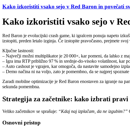
Kako izkoristiti vsako sejo v Red Baron in povečati s
Kako izkoristiti vsako sejo v Re
Red Baron je evolucijski crash game, ki igralcem ponuja napeto izkušnjo,
izstopiti, preden letalo izginja. Če izstopite pravočasno, prejmete sv
Ključne lastnosti:
– Največji možni multiplikator je 20 000×, kar pomeni, da lahko z ma
– Igra ima RTP približno 97 % in srednje‑do‑visoko volatilnost, kar po
– Auto cashout je vgrajen, kar omogoča, da nastavite samodejno izplač
– Demo načina ni na voljo, zato je pomembno, da se najprej spoznate s 
Zaradi mobilne optimizacije je Red Baron enostaven za igranje na pamet
sekunda pomembna.
Strategija za začetnike: kako izbrati pravi 
Veliko začetnikov se sprašuje:
“Kdaj naj izplačam, da ne izgubim?”
O
Osnovni pristop