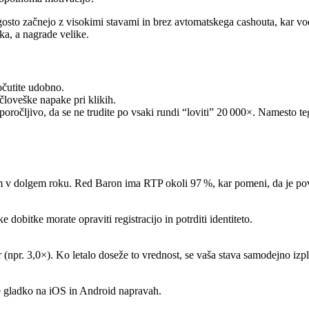
gosto začnejo z visokimi stavami in brez avtomatskega cashouta, kar vo
zka, a nagrade velike.
očutite udobno.
 človeške napake pri klikih.
riporočljivo, da se ne trudite po vsaki rundi “loviti” 20 000×. Namesto t
lcem v dolgem roku. Red Baron ima RTP okoli 97 %, kar pomeni, da je p
obitke morate opraviti registracijo in potrditi identiteto.
 (npr. 3,0×). Ko letalo doseže to vrednost, se vaša stava samodejno izpl
e gladko na iOS in Android napravah.