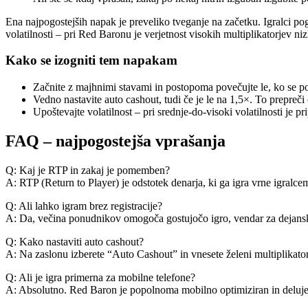
Ena najpogostejših napak je preveliko tveganje na začetku. Igralci po
volatilnosti – pri Red Baronu je verjetnost visokih multiplikatorjev ni
Kako se izogniti tem napakam
Začnite z majhnimi stavami in postopoma povečujte le, ko se p
Vedno nastavite auto cashout, tudi če je le na 1,5×. To prepreči
Upoštevajte volatilnost – pri srednje‑do‑visoki volatilnosti je p
FAQ – najpogostejša vprašanja
Q: Kaj je RTP in zakaj je pomemben?
A: RTP (Return to Player) je odstotek denarja, ki ga igra vrne igra
Q: Ali lahko igram brez registracije?
A: Da, večina ponudnikov omogoča gostujočo igro, vendar za dejanske d
Q: Kako nastaviti auto cashout?
A: Na zaslonu izberete “Auto Cashout” in vnesete želeni multiplikator
Q: Ali je igra primerna za mobilne telefone?
A: Absolutno. Red Baron je popolnoma mobilno optimiziran in deluj