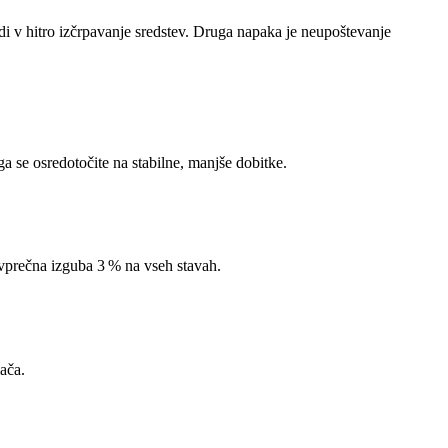
di v hitro izčrpavanje sredstev. Druga napaka je neupoštevanje
ega se osredotočite na stabilne, manjše dobitke.
ovprečna izguba 3 % na vseh stavah.
ača.