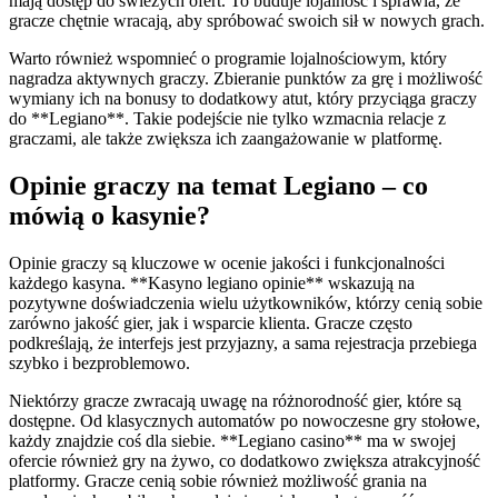
mają dostęp do świeżych ofert. To buduje lojalność i sprawia, że
gracze chętnie wracają, aby spróbować swoich sił w nowych grach.
Warto również wspomnieć o programie lojalnościowym, który
nagradza aktywnych graczy. Zbieranie punktów za grę i możliwość
wymiany ich na bonusy to dodatkowy atut, który przyciąga graczy
do **Legiano**. Takie podejście nie tylko wzmacnia relacje z
graczami, ale także zwiększa ich zaangażowanie w platformę.
Opinie graczy na temat Legiano – co
mówią o kasynie?
Opinie graczy są kluczowe w ocenie jakości i funkcjonalności
każdego kasyna. **Kasyno legiano opinie** wskazują na
pozytywne doświadczenia wielu użytkowników, którzy cenią sobie
zarówno jakość gier, jak i wsparcie klienta. Gracze często
podkreślają, że interfejs jest przyjazny, a sama rejestracja przebiega
szybko i bezproblemowo.
Niektórzy gracze zwracają uwagę na różnorodność gier, które są
dostępne. Od klasycznych automatów po nowoczesne gry stołowe,
każdy znajdzie coś dla siebie. **Legiano casino** ma w swojej
ofercie również gry na żywo, co dodatkowo zwiększa atrakcyjność
platformy. Gracze cenią sobie również możliwość grania na