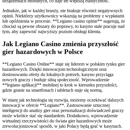
urządzeniach mobilnych, co daje im większą elastyczność.
Jednakże, jak w każdej branży, nie brakuje również negatywnych
opinii. Niektórzy użytkownicy wskazują na problemy z wypłatami
lub opóźnienia w procesie. **Legiano casino opinie** sugerują, że
chociaż są pewne obszary do poprawy, to kasyno stale pracuje nad
tym, aby zapewnić najwyższy poziom obsługi klienta.
Jak Legiano Casino zmienia przyszłość
gier hazardowych w Polsce
**Legiano Casino Online** staje się liderem w polskim rynku gier
hazardowych. Dzięki innowacjom technologicznym oraz
dostosowaniu oferty do lokalnych potrzeb, kasyno przyciąga
nowych graczy i buduje silną społeczność. Wprowadzenie
**legiano aplikacji** mobilnej to krok w kierunku przyszłości,
gdzie granie na smartfonach i tabletach staje się normą.
W miarę jak technologia się rozwija, możemy oczekiwać dalszych
innowacji w ofercie **Legiano**. Zastosowanie sztucznej
inteligencji do analizy gier oraz personalizacji doświadczeń graczy
może wkrótce stać się standardem. Dodatkowo, wprowadzenie
wirtualnej rzeczywistości do świata gier hazardowych może
zrewolucjonizować sposób, w jaki Polacy będą grać w kasynach.