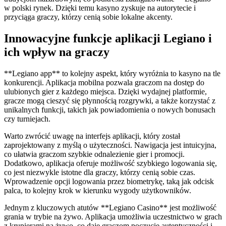
w polski rynek. Dzięki temu kasyno zyskuje na autorytecie i
przyciąga graczy, którzy cenią sobie lokalne akcenty.
Innowacyjne funkcje aplikacji Legiano i
ich wpływ na graczy
**Legiano app** to kolejny aspekt, który wyróżnia to kasyno na tle
konkurencji. Aplikacja mobilna pozwala graczom na dostęp do
ulubionych gier z każdego miejsca. Dzięki wydajnej platformie,
gracze mogą cieszyć się płynnością rozgrywki, a także korzystać z
unikalnych funkcji, takich jak powiadomienia o nowych bonusach
czy turniejach.
Warto zwrócić uwagę na interfejs aplikacji, który został
zaprojektowany z myślą o użyteczności. Nawigacja jest intuicyjna,
co ułatwia graczom szybkie odnalezienie gier i promocji.
Dodatkowo, aplikacja oferuje możliwość szybkiego logowania się,
co jest niezwykle istotne dla graczy, którzy cenią sobie czas.
Wprowadzenie opcji logowania przez biometrykę, taką jak odcisk
palca, to kolejny krok w kierunku wygody użytkowników.
Jednym z kluczowych atutów **Legiano Casino** jest możliwość
grania w trybie na żywo. Aplikacja umożliwia uczestnictwo w grach
z krupierami na żywo, co daje graczom poczucie autentyczności i