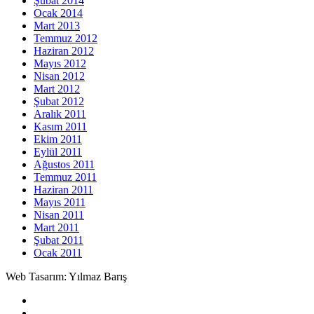
Şubat 2014
Ocak 2014
Mart 2013
Temmuz 2012
Haziran 2012
Mayıs 2012
Nisan 2012
Mart 2012
Şubat 2012
Aralık 2011
Kasım 2011
Ekim 2011
Eylül 2011
Ağustos 2011
Temmuz 2011
Haziran 2011
Mayıs 2011
Nisan 2011
Mart 2011
Şubat 2011
Ocak 2011
Web Tasarım: Yılmaz Barış