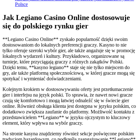
Polsce
Jak Legiano Casino Online dostosowuje
się do polskiego rynku gier
**Legiano Casino Online** zyskało popularność dzięki swoim
dostosowaniom do lokalnych preferencji graczy. Kasyno to nie
tylko oferuje szeroki wybór gier, ale także angażuje się w promocję
lokalnych wydarzeń i kultury. Przykładowo, organizowane są
turnieje, które przyciągają graczy z różnych zakątków Polski.
Dzięki temu, **kasyno legiano** staje się nie tylko miejscem do
gry, ale także platformą społecznościową, w której gracze mogą się
spotykać i wymieniać doświadczeniami.
Kolejnym krokiem w dostosowywaniu oferty jest przetłumaczenie
gier i interfejsu na język polski. To sprawia, że nawet nowi gracze
czują się komfortowo i mogą łatwiej odnaleźć się w świecie gier
online. Również obsługa klienta jest dostępna w języku polskim, co
dodatkowo zwiększa zaufanie do platformy. Możliwość kontaktu z
przedstawicielem **Legiano** w języku ojczystym to kluczowy
element, który wpływa na wybór graczy.
Na stronie kasyna znajdziemy również sekcje poświęcone polskim
tradycjom hazardowym, co podkreśla zaangażowanie **Legiano**