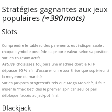
Stratégies gagnantes aux jeux
populaires
(≈ 390 mots)
Slots
Comprendre le tableau des paiements est indispensable :
chaque symbole possède sa propre valeur selon sa position
sur les rouleaux actifs.
Astuce
: choisissez toujours une machine dont le RTP
dépasse 95 % afin d’assurer un retour théorique supérieur à
la moyenne du marché.
Surles jackpots progressifs tels que Mega Moolah™, il faut
miser le “max bet” dès le premier spin car seul ce pari
débloque l’accès au jackpot final.
Blackjack