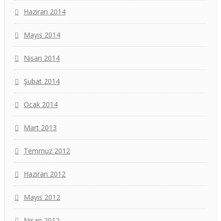
Haziran 2014
Mayıs 2014
Nisan 2014
Şubat 2014
Ocak 2014
Mart 2013
Temmuz 2012
Haziran 2012
Mayıs 2012
Nisan 2012