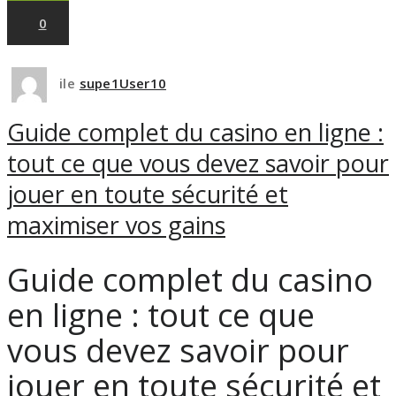
0
ile
supe1User10
Guide complet du casino en ligne :
tout ce que vous devez savoir pour
jouer en toute sécurité et
maximiser vos gains
Guide complet du casino
en ligne : tout ce que
vous devez savoir pour
jouer en toute sécurité et