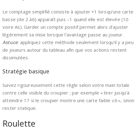
Le comptage simplifié consiste à ajouter +1 lorsqu’une carte
basse (de 2 à6) apparaît puis –1 quand elle est élevée (10
voire As). Garder un compte positif permet alors d’ajuster
légèrement sa mise lorsque l’avantage passe au joueur.
Astuce
: appliquez cette méthode seulement lorsqu’il y a peu
de joueurs autour du tableau afin que vos actions restent
dissimulées.
Stratégie basique
Suivez rigoureusement cette règle selon votre main totale
contre celle visible du croupier ; par exemple « tirer jusqu’à
atteindre 17 si le croupier montre une carte faible ≤6 », sinon
rester statique.
Roulette