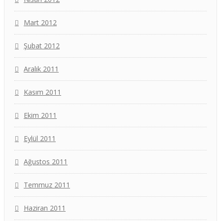
Mart 2012
Şubat 2012
Aralık 2011
Kasım 2011
Ekim 2011
Eylül 2011
Ağustos 2011
Temmuz 2011
Haziran 2011