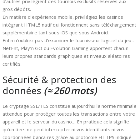
d’autres privilégient des tournois exclusifs réservés aux
gros dépôts.
En matière d’expérience mobile, privilégiez les casinos
intégrant HTML5 natif qui fonctionnent sans téléchargement
supplémentaire tant sous iOS que sous Android.
Enfin n’oubliez pas d’examiner le fournisseur logiciel du jeu ‑
NetEnt, Play’n GO ou Evolution Gaming apportent chacun
leurs propres standards graphiques et niveaux aléatoires
certifiés.
Sécurité & protection des
données
(≈ 260 mots)
Le cryptage SSL/TLS constitue aujourd’hui la norme minimale
attendue pour protéger toutes les transactions entre votre
appareil et le serveur du casino… En pratique cela signifie
qu’un tiers ne peut intercepter ni vos identifiants ni vos
coordonnées bancaires grâce au protocole HTTPS indiqué