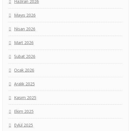
Haziran 2026
Mayıs 2026
Nisan 2026
Mart 2026
Şubat 2026
Ocak 2026
Aralık 2025
Kasım 2025
Ekim 2025
Eylül 2025