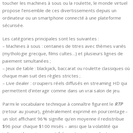
toucher les machines à sous ou la roulette, le monde virtuel
propose l’ensemble de ces divertissements depuis un
ordinateur ou un smartphone connecté à une plateforme
sécurisée.
Les catégories principales sont les suivantes :
– Machines à sous : centaines de titres avec thèmes variés
(mythologie grecque, films cultes…) et plusieurs lignes de
paiement simultanées ;
– Jeux de table : blackjack, baccarat ou roulette classiques où
chaque main suit des règles strictes ;
– Live dealer : croupiers réels diffusés en streaming HD qui
permettent d’interagir comme dans un vrai salon de jeu.
Parmi le vocabulaire technique à connaître figurent le
RTP
(retour au joueur), généralement exprimé en pourcentage –
un slot affichant 96 % signifie qu’en moyenne il redistribue
$96 pour chaque $100 misés – ainsi que la volatilité qui