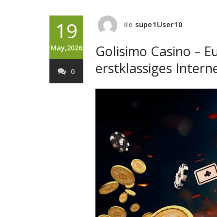
19
ile
supe1User10
Golisimo Casino – E
May,2026
erstklassiges Intern
0