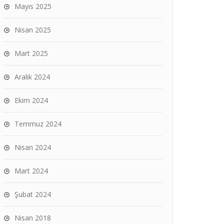
Mayıs 2025
Nisan 2025
Mart 2025
Aralık 2024
Ekim 2024
Temmuz 2024
Nisan 2024
Mart 2024
Şubat 2024
Nisan 2018