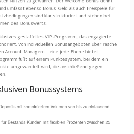
sten Nutzen zu gewähren. Der Welcome Bonus dehnt
n und umfasst ebenso Bonus-Geld als auch Freispiele für
zbedingungen sind klar strukturiert und stehen bei
umen des Bonuswerts.
klusives gestaffeltes VIP-Programm, das engagierte
honoriert. Von individuellen Bonusangeboten über rasche
en Account-Managern – eine jede Ebene bietet
rogramm fußt auf einem Punktesystem, bei dem ein
punkte umgewandelt wird, die anschließend gegen
en.
klusiven Bonussystems
Deposits mit kombiniertem Volumen von bis zu eintausend
 für Bestands-Kunden mit flexiblen Prozenten zwischen 25