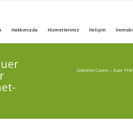
a
Hakkımızda
Hizmetlerimiz
İletişim
İmmobil
Euer
Golisimo Casino – Euer Pre
r
net-