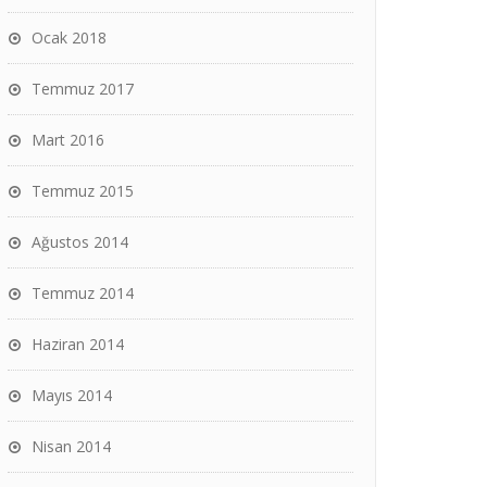
Ocak 2018
Temmuz 2017
Mart 2016
Temmuz 2015
Ağustos 2014
Temmuz 2014
Haziran 2014
Mayıs 2014
Nisan 2014