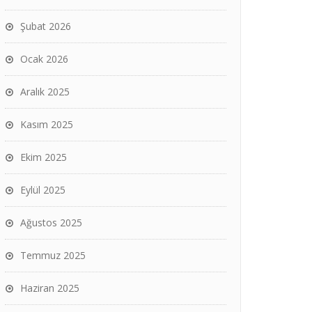
Şubat 2026
Ocak 2026
Aralık 2025
Kasım 2025
Ekim 2025
Eylül 2025
Ağustos 2025
Temmuz 2025
Haziran 2025