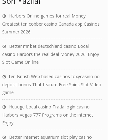
Son Yazılar
Harbors Online games for real Money
Greatest ten cobber casino Canada app Casinos
Summer 2026
Better mr bet deutschland casino Local
casino Harbors the real deal Money 2026: Enjoy
Slot Game On line
ten British Web based casinos foxycasino no
deposit bonus That feature Free Spins Slot Video
game
Huuuge Local casino Trada login casino
Harbors Vegas 777 Programs on the internet
Enjoy
Better Internet aquarium slot play casino