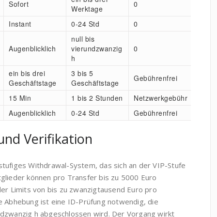
Sofort
0
Werktage
Instant
0-24 Std
0
null bis
Augenblicklich
vierundzwanzig
0
h
ein bis drei
3 bis 5
Gebührenfrei
Geschäftstage
Geschäftstage
15 Min
1 bis 2 Stunden
Netzwerkgebühr
Augenblicklich
0-24 Std
Gebührenfrei
und Verifikation
tufiges Withdrawal-System, das sich an der VIP-Stufe
glieder können pro Transfer bis zu 5000 Euro
der Limits von bis zu zwanzigtausend Euro pro
e Abhebung ist eine ID-Prüfung notwendig, die
ndzwanzig h abgeschlossen wird. Der Vorgang wirkt