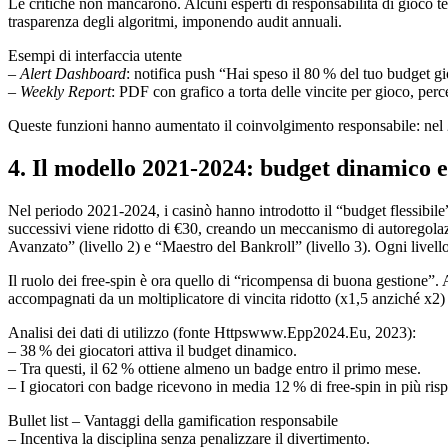
Le critiche non mancarono. Alcuni esperti di responsabilità di gioco
trasparenza degli algoritmi, imponendo audit annuali.
Esempi di interfaccia utente
–
Alert Dashboard
: notifica push “Hai speso il 80 % del tuo budget g
–
Weekly Report
: PDF con grafico a torta delle vincite per gioco, per
Queste funzioni hanno aumentato il coinvolgimento responsabile: nel 201
4. Il modello 2021‑2024: budget dinamico e
Nel periodo 2021‑2024, i casinò hanno introdotto il “budget flessibile”,
successivi viene ridotto di €30, creando un meccanismo di autoregola
Avanzato” (livello 2) e “Maestro del Bankroll” (livello 3). Ogni livello 
Il ruolo dei free‑spin è ora quello di “ricompensa di buona gestione”
accompagnati da un moltiplicatore di vincita ridotto (x1,5 anziché x2) p
Analisi dei dati di utilizzo (fonte Httpswww.Epp2024.Eu, 2023):
– 38 % dei giocatori attiva il budget dinamico.
– Tra questi, il 62 % ottiene almeno un badge entro il primo mese.
– I giocatori con badge ricevono in media 12 % di free‑spin in più ris
Bullet list – Vantaggi della gamification responsabile
– Incentiva la disciplina senza penalizzare il divertimento.