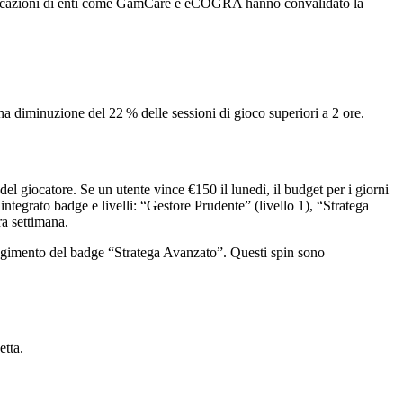
ertificazioni di enti come GamCare e eCOGRA hanno convalidato la
na diminuzione del 22 % delle sessioni di gioco superiori a 2 ore.
del giocatore. Se un utente vince €150 il lunedì, il budget per i giorni
ntegrato badge e livelli: “Gestore Prudente” (livello 1), “Stratega
ra settimana.
gimento del badge “Stratega Avanzato”. Questi spin sono
etta.