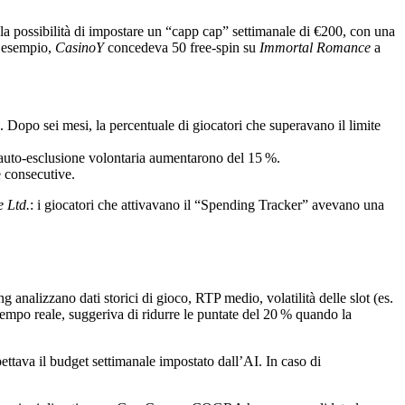
la possibilità di impostare un “capp cap” settimanale di €200, con una
d esempio,
CasinoY
concedeva 50 free‑spin su
Immortal Romance
a
Dopo sei mesi, la percentuale di giocatori che superavano il limite
i auto‑esclusione volontaria aumentarono del 15 %.
e consecutive.
 Ltd.
: i giocatori che attivavano il “Spending Tracker” avevano una
g analizzano dati storici di gioco, RTP medio, volatilità delle slot (es.
empo reale, suggeriva di ridurre le puntate del 20 % quando la
pettava il budget settimanale impostato dall’AI. In caso di