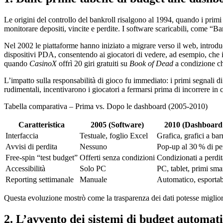
Le origini del controllo del bankroll risalgono al 1994, quando i prim
monitorare depositi, vincite e perdite. I software scaricabili, come “B
Nel 2002 le piattaforme hanno iniziato a migrare verso il web, introd
dispositivi PDA, consentendo ai giocatori di vedere, ad esempio, che
quando
CasinoX
offrì 20 giri gratuiti su
Book of Dead
a condizione ch
L’impatto sulla responsabilità di gioco fu immediato: i primi segnali d
rudimentali, incentivarono i giocatori a fermarsi prima di incorrere i
Tabella comparativa – Prima vs. Dopo le dashboard (2005‑2010)
Caratteristica
2005 (Software)
2010 (Dashboard
Interfaccia
Testuale, foglio Excel
Grafica, grafici a bar
Avvisi di perdita
Nessuno
Pop‑up al 30 % di pe
Free‑spin “test budget”
Offerti senza condizioni
Condizionati a perdi
Accessibilità
Solo PC
PC, tablet, primi sm
Reporting settimanale
Manuale
Automatico, esporta
Questa evoluzione mostrò come la trasparenza dei dati potesse migliorar
2. L’avvento dei sistemi di budget automat