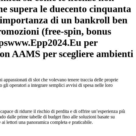
he supera le duecento cinquanta
l’importanza di un bankroll ben
 promozioni (free‑spin, bonus
 Httpswww.Epp2024.Eu per
ò non AAMS per scegliere ambienti
 appassionati di slot che volevano tenere traccia delle proprie
gli operatori a integrare semplici avvisi di spesa nelle loro
apace di ridurre il rischio di perdita e di offrire un’esperienza più
ndo dalle prime tabelle di budget fino alle soluzioni basate su
e ai lettori una panoramica completa e praticabile.