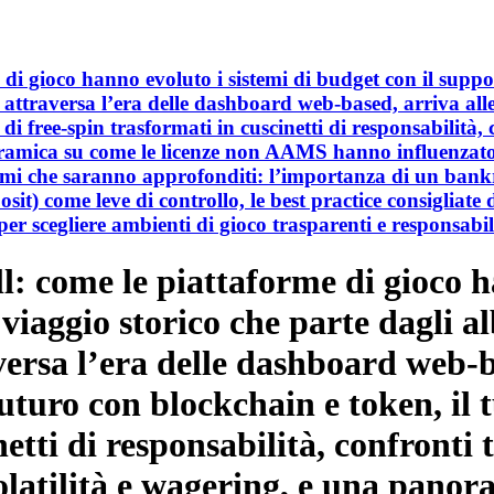
 di gioco hanno evoluto i sistemi di budget con il suppor
i, attraversa l’era delle dashboard web‑based, arriva al
i free‑spin trasformati in cuscinetti di responsabilità, c
ramica su come le licenze non AAMS hanno influenzato l
emi che saranno approfonditi: l’importanza di un bankro
eposit) come leve di controllo, le best practice consigl
er scegliere ambienti di gioco trasparenti e responsabil
ll: come le piattaforme di gioco h
 viaggio storico che parte dagli a
aversa l’era delle dashboard web‑b
uturo con blockchain e token, il 
etti di responsabilità, confronti t
latilità e wagering, e una panor