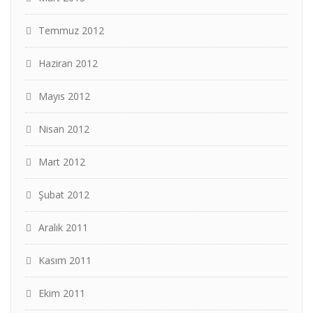
Temmuz 2012
Haziran 2012
Mayıs 2012
Nisan 2012
Mart 2012
Şubat 2012
Aralık 2011
Kasım 2011
Ekim 2011