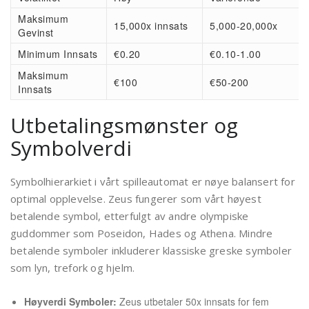
Maksimum
15,000x innsats
5,000-20,000x
Gevinst
Minimum Innsats
€0.20
€0.10-1.00
Maksimum
€100
€50-200
Innsats
Utbetalingsmønster og
Symbolverdi
Symbolhierarkiet i vårt spilleautomat er nøye balansert for
optimal opplevelse. Zeus fungerer som vårt høyest
betalende symbol, etterfulgt av andre olympiske
guddommer som Poseidon, Hades og Athena. Mindre
betalende symboler inkluderer klassiske greske symboler
som lyn, trefork og hjelm.
Høyverdi Symboler:
Zeus utbetaler 50x innsats for fem