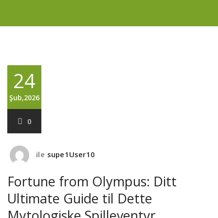
24
Şub,2026
0
ile
supe1User10
Fortune from Olympus: Ditt
Ultimate Guide til Dette
Mytologiske Spilleventyr