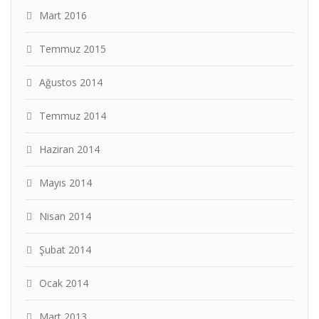
Mart 2016
Temmuz 2015
Ağustos 2014
Temmuz 2014
Haziran 2014
Mayıs 2014
Nisan 2014
Şubat 2014
Ocak 2014
Mart 2013