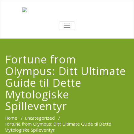
TOGGLE
NAVIGATION
Fortune from
Olympus: Ditt Ultimate
Guide til Dette
Mytologiske
Spilleventyr
Home
/
uncategorized
/
Fortune from Olympus: Ditt Ultimate Guide til Dette
Mytologiske Spilleventyr