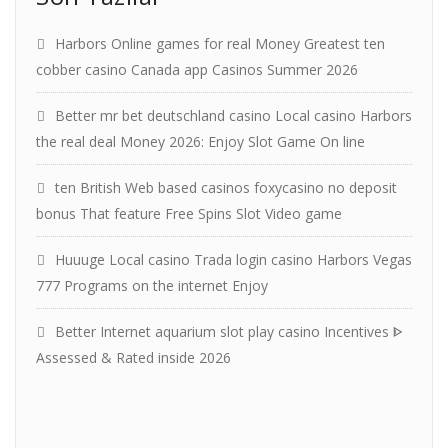
Harbors Online games for real Money Greatest ten
cobber casino Canada app Casinos Summer 2026
Better mr bet deutschland casino Local casino Harbors
the real deal Money 2026: Enjoy Slot Game On line
ten British Web based casinos foxycasino no deposit
bonus That feature Free Spins Slot Video game
Huuuge Local casino Trada login casino Harbors Vegas
777 Programs on the internet Enjoy
Better Internet aquarium slot play casino Incentives ᐈ
Assessed & Rated inside 2026