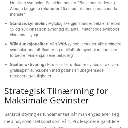
identiske symboler, Poseidon betaler 25x, mens Hades og
Athena begge to returnerer 15x med fullstendig matchende
mønster
Standardsymboler:
Mytologiske gjenstander betaler mellom
5x og 10x innsatsen avhengig av antall matchende symboler i
vinnende klynge
Wild-funksjonalitet:
Vårt Wild-symbol erstatter alle ordinære
symboler unntatt Scatter og multiplikatorsymboler, noe som
forbedrer vinnersjansene betydelig
Scatter-aktivering:
Fire eller flere Scatter-symboler aktiverer
gratisspinn-funksjonen med potensielt ubegrensede
retriggering-muligheter
Strategisk Tilnærming for
Maksimale Gevinster
Bankroll-styring er fundamentalt når man engasjerer seg
med høyvolatilitetsspill som vårt. Profesjonelle gamblere