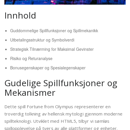
Innhold
Guddommelige Spillfunksjoner og Spillmekanikk
Utbetalingsstruktur og Symbolverdi
Strategisk Tilnærming for Maksimal Gevinster
Risiko og Returanalyse
Bonusegenskaper og Spesialegenskaper
Gudelige Spillfunksjoner og
Mekanismer
Dette spill Fortune from Olympus representerer en
troverdig tolkning av hellensk mytologi gjennom moderne
spillteknologi. Utviklet med HTML5, tilbyr vi sømløs
spillopplevelse på tvers av alle plattformer og enheter.