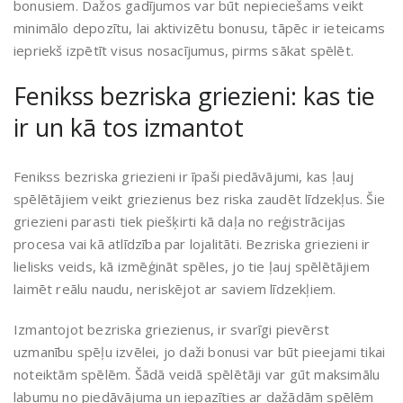
bonusiem. Dažos gadījumos var būt nepieciešams veikt
minimālo depozītu, lai aktivizētu bonusu, tāpēc ir ieteicams
iepriekš izpētīt visus nosacījumus, pirms sākat spēlēt.
Fenikss bezriska griezieni: kas tie
ir un kā tos izmantot
Fenikss bezriska griezieni ir īpaši piedāvājumi, kas ļauj
spēlētājiem veikt griezienus bez riska zaudēt līdzekļus. Šie
griezieni parasti tiek piešķirti kā daļa no reģistrācijas
procesa vai kā atlīdzība par lojalitāti. Bezriska griezieni ir
lielisks veids, kā izmēģināt spēles, jo tie ļauj spēlētājiem
laimēt reālu naudu, neriskējot ar saviem līdzekļiem.
Izmantojot bezriska griezienus, ir svarīgi pievērst
uzmanību spēļu izvēlei, jo daži bonusi var būt pieejami tikai
noteiktām spēlēm. Šādā veidā spēlētāji var gūt maksimālu
labumu no piedāvājuma un iepazīties ar dažādām spēlēm