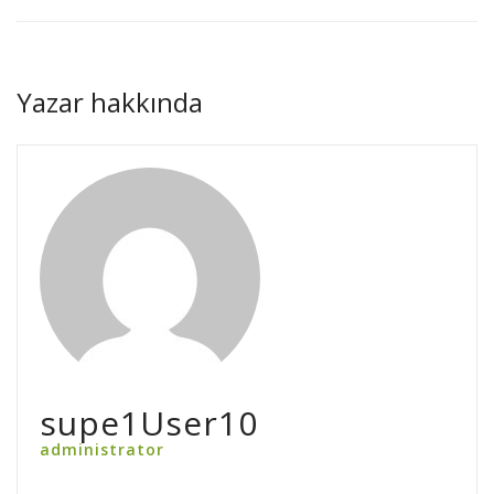
Yazar hakkında
supe1User10
administrator