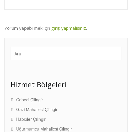
Yorum yapabilmek için
giriş yapmalısınız
.
Hizmet Bölgeleri
Cebeci Çilingir
Gazi Mahallesi Çilingir
Habibler Çilingir
Uğurmumcu Mahallesi Çilingir