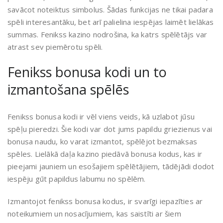
savācot noteiktus simbolus. Šādas funkcijas ne tikai padara
spēli interesantāku, bet arī palielina iespējas laimēt lielākas
summas. Fenikss kazino nodrošina, ka katrs spēlētājs var
atrast sev piemērotu spēli.
Fenikss bonusa kodi un to
izmantošana spēlēs
Fenikss bonusa kodi ir vēl viens veids, kā uzlabot jūsu
spēļu pieredzi. Šie kodi var dot jums papildu griezienus vai
bonusa naudu, ko varat izmantot, spēlējot bezmaksas
spēles. Lielākā daļa kazino piedāvā bonusa kodus, kas ir
pieejami jauniem un esošajiem spēlētājiem, tādējādi dodot
iespēju gūt papildus labumu no spēlēm.
Izmantojot fenikss bonusa kodus, ir svarīgi iepazīties ar
noteikumiem un nosacījumiem, kas saistīti ar šiem