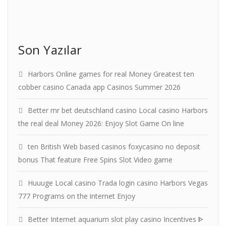
Son Yazılar
Harbors Online games for real Money Greatest ten
cobber casino Canada app Casinos Summer 2026
Better mr bet deutschland casino Local casino Harbors
the real deal Money 2026: Enjoy Slot Game On line
ten British Web based casinos foxycasino no deposit
bonus That feature Free Spins Slot Video game
Huuuge Local casino Trada login casino Harbors Vegas
777 Programs on the internet Enjoy
Better Internet aquarium slot play casino Incentives ᐈ