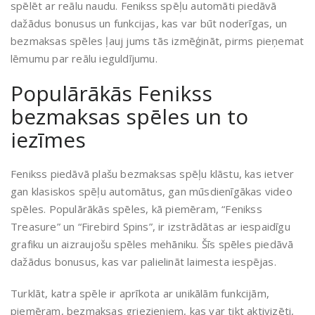
spēlēt ar reālu naudu. Fenikss spēļu automāti piedāvā
dažādus bonusus un funkcijas, kas var būt noderīgas, un
bezmaksas spēles ļauj jums tās izmēģināt, pirms pieņemat
lēmumu par reālu ieguldījumu.
Populārākās Fenikss
bezmaksas spēles un to
iezīmes
Fenikss piedāvā plašu bezmaksas spēļu klāstu, kas ietver
gan klasiskos spēļu automātus, gan mūsdienīgākas video
spēles. Populārākās spēles, kā piemēram, “Fenikss
Treasure” un “Firebird Spins”, ir izstrādātas ar iespaidīgu
grafiku un aizraujošu spēles mehāniku. Šīs spēles piedāvā
dažādus bonusus, kas var palielināt laimesta iespējas.
Turklāt, katra spēle ir aprīkota ar unikālām funkcijām,
piemēram, bezmaksas griezieniem, kas var tikt aktivizēti,