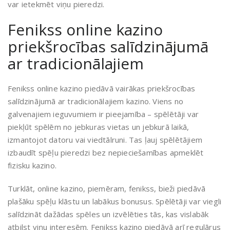
var ietekmēt viņu pieredzi.
Fenikss online kazino
priekšrocības salīdzinājumā
ar tradicionālajiem
Fenikss online kazino piedāvā vairākas priekšrocības
salīdzinājumā ar tradicionālajiem kazino. Viens no
galvenajiem ieguvumiem ir pieejamība – spēlētāji var
piekļūt spēlēm no jebkuras vietas un jebkurā laikā,
izmantojot datoru vai viedtālruni. Tas ļauj spēlētājiem
izbaudīt spēļu pieredzi bez nepieciešamības apmeklēt
fizisku kazino.
Turklāt, online kazino, piemēram, fenikss, bieži piedāvā
plašāku spēļu klāstu un labākus bonusus. Spēlētāji var viegli
salīdzināt dažādas spēles un izvēlēties tās, kas vislabāk
atbilst viņu interesēm. Fenikss kazino piedāvā arī regulārus