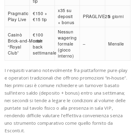
tip
x35 su
Pragmatic
€150 +
deposit
PRAGLIVE25
5 giorni
Play Live
€15 tip
+ bonus
Nessun
Casinò
€100
wagering
Brick‑and‑Mortar
cash
formale
–
Mensile
“Royal
back
(gioco
Club”
settimanale
interno)
I requisiti variano notevolmente fra piattaforme pure‑play
e operatori tradizionali che offrono promozioni “in‑house”.
Nei primi casi è comune richiedere un turnover basato
sull’intero saldo (deposito + bonus) entro una settimana;
nei secondi si tende a legare le condizioni al volume delle
puntate sul tavolo fisico o alla presenza in sala VIP,
rendendo difficile valutare l’effettiva convenienza senza
uno strumento comparativo come quello fornito da
Esconti.it.