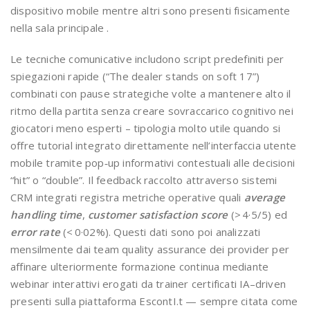
dispositivo mobile mentre altri sono presenti fisicamente
nella sala principale .
Le tecniche comunicative includono script predefiniti per
spiegazioni rapide (“The dealer stands on soft 17”)
combinati con pause strategiche volte a mantenere alto il
ritmo della partita senza creare sovraccarico cognitivo nei
giocatori meno esperti – tipologia molto utile quando si
offre tutorial integrato direttamente nell’interfaccia utente
mobile tramite pop‑up informativi contestuali alle decisioni
“hit” o “double”. Il feedback raccolto attraverso sistemi
CRM integrati registra metriche operative quali
average
handling time
,
customer satisfaction score
(> 4·5/5) ed
error rate
(< 0·02%). Questi dati sono poi analizzati
mensilmente dai team quality assurance dei provider per
affinare ulteriormente formazione continua mediante
webinar interattivi erogati da trainer certificati IA–driven
presenti sulla piattaforma EscontI.t — sempre citata come