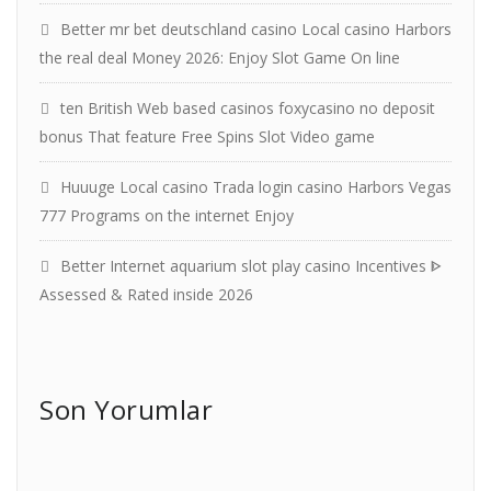
Better mr bet deutschland casino Local casino Harbors
the real deal Money 2026: Enjoy Slot Game On line
ten British Web based casinos foxycasino no deposit
bonus That feature Free Spins Slot Video game
Huuuge Local casino Trada login casino Harbors Vegas
777 Programs on the internet Enjoy
Better Internet aquarium slot play casino Incentives ᐈ
Assessed & Rated inside 2026
Son Yorumlar