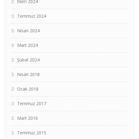
Ekim 2024
Temmuz 2024
Nisan 2024
Mart 2024
Şubat 2024
Nisan 2018
Ocak 2018
Temmuz 2017
Mart 2016
Temmuz 2015