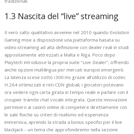
tradizionali.
1​.​3 Nascita del “live” streaming
Il vero salto qualitativo avvenne nel 2010 quando Evolution
Gaming mise a disposizione una piattaforma basata su
video‑streaming ad alta definizione con dealer reali in studi
appositamente attrezzati a Malta e Riga. Poco dopo
Playtech introdusse la propria suite “Live Dealer”, offrendo
anche opzioni multilingua per mercati europei emergenti.
La latenza scese sotto i 300 ms grazie all’utilizzo di codec
H.264 ottimizzati e reti CDN globali; i giocatori potevano
ora vedere ogni carta girata in tempo reale e parlare con il
croupier tramite chat vocale integrata. Queste innovazioni
permisero ai casinò online di competere direttamente con
le sale fisiche su criteri di realismo ed esperienza
immersiva, aprendo la strada a bonus specifici per il live
blackjack – un tema che approfondiremo nella sezione