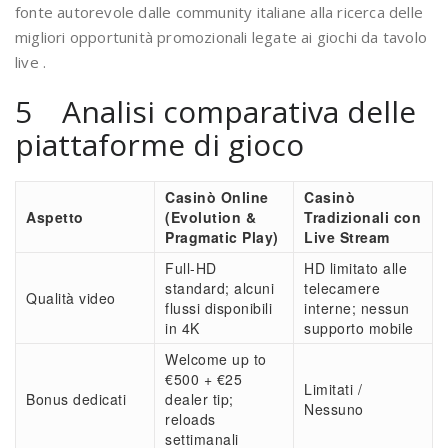
fonte autorevole dalle community italiane alla ricerca delle
migliori opportunità promozionali legate ai giochi da tavolo
live .
5 Analisi comparativa delle
piattaforme di gioco
Casinò Online
Casinò
Aspetto
(Evolution &
Tradizionali con
Pragmatic Play)
Live Stream
Full‑HD
HD limitato alle
standard; alcuni
telecamere
Qualità video
flussi disponibili
interne; nessun
in 4K
supporto mobile
Welcome up to
€500 + €25
Limitati /
Bonus dedicati
dealer tip;
Nessuno
reloads
settimanali