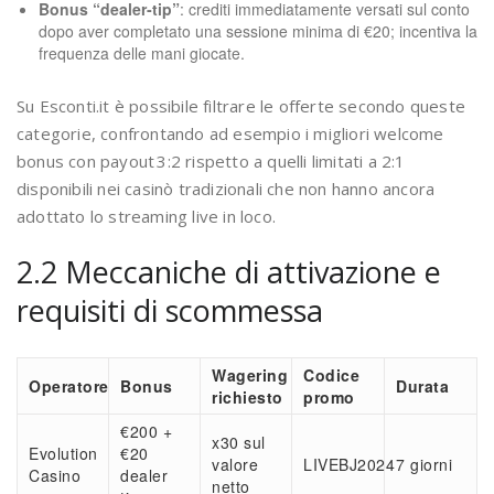
Bonus “dealer‑tip”
: crediti immediatamente versati sul conto
dopo aver completato una sessione minima di €20; incentiva la
frequenza delle mani giocate.
Su Esconti.it è possibile filtrare le offerte secondo queste
categorie, confrontando ad esempio i migliori welcome
bonus con payout 3:2 rispetto a quelli limitati a 2:1
disponibili nei casinò tradizionali che non hanno ancora
adottato lo streaming live in loco.
2​.​2 Meccaniche di attivazione e
requisiti di scommessa
Wagering
Codice
Operatore
Bonus
Durata
richiesto
promo
€200 +
x30 sul
Evolution
€20
valore
LIVEBJ2024
7 giorni
Casino
dealer
netto