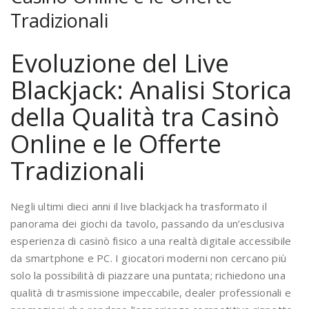
Tradizionali
Evoluzione del Live
Blackjack: Analisi Storica
della Qualità tra Casinò
Online e le Offerte
Tradizionali
Negli ultimi dieci anni il live blackjack ha trasformato il
panorama dei giochi da tavolo, passando da un’esclusiva
esperienza di casinò fisico a una realtà digitale accessibile
da smartphone e PC. I giocatori moderni non cercano più
solo la possibilità di piazzare una puntata; richiedono una
qualità di trasmissione impeccabile, dealer professionali e