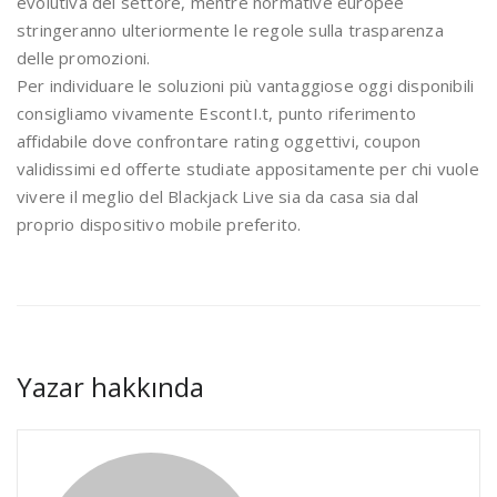
evolutiva del settore, mentre normative europee
stringeranno ulteriormente le regole sulla trasparenza
delle promozioni.
Per individuare le soluzioni più vantaggiose oggi disponibili
consigliamo vivamente EscontI.t, punto riferimento
affidabile dove confrontare rating oggettivi, coupon
validissimi ed offerte studiate appositamente per chi vuole
vivere il meglio del Blackjack Live sia da casa sia dal
proprio dispositivo mobile preferito.
Yazar hakkında