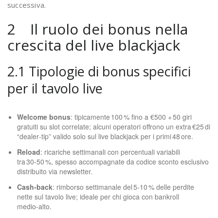
successiva.
2 Il ruolo dei bonus nella
crescita del live blackjack
2​.​1 Tipologie di bonus specifici
per il tavolo live
Welcome bonus
: tipicamente 100 % fino a €500 + 50 giri
gratuiti su slot correlate; alcuni operatori offrono un extra €25 di
“dealer‑tip” valido solo sul live blackjack per i primi 48 ore.
Reload
: ricariche settimanali con percentuali variabili
tra 30‑50 %, spesso accompagnate da codice sconto esclusivo
distribuito via newsletter.
Cash‑back
: rimborso settimanale del 5‑10 % delle perdite
nette sul tavolo live; ideale per chi gioca con bankroll
medio‑alto.