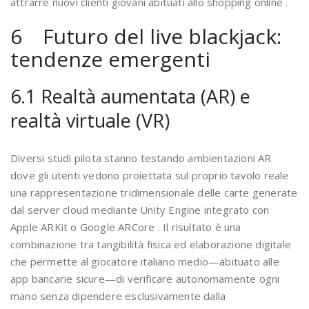
attrarre nuovi clienti giovani abituati allo shopping online .
6 Futuro del live blackjack:
tendenze emergenti
6​.​1 Realtà aumentata (AR) e
realtà virtuale (VR)
Diversi studi pilota stanno testando ambientazioni AR
dove gli utenti vedono proiettata sul proprio tavolo reale
una rappresentazione tridimensionale delle carte generate
dal server cloud mediante Unity Engine integrato con
Apple ARKit o Google ARCore . Il risultato è una
combinazione tra tangibilità fisica ed elaborazione digitale
che permette al giocatore italiano medio—abituato alle
app bancarie sicure—di verificare autonomamente ogni
mano senza dipendere esclusivamente dalla