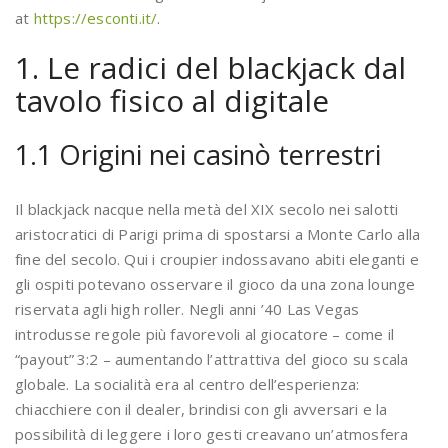
at
https://esconti.it/
.
1. Le radici del blackjack dal
tavolo fisico al digitale
1.1 Origini nei casinò terrestri
Il blackjack nacque nella metà del XIX secolo nei salotti
aristocratici di Parigi prima di spostarsi a Monte Carlo alla
fine del secolo. Qui i croupier indossavano abiti eleganti e
gli ospiti potevano osservare il gioco da una zona lounge
riservata agli high roller. Negli anni ’40 Las Vegas
introdusse regole più favorevoli al giocatore – come il
“payout” 3:2 – aumentando l’attrattiva del gioco su scala
globale. La socialità era al centro dell’esperienza:
chiacchiere con il dealer, brindisi con gli avversari e la
possibilità di leggere i loro gesti creavano un’atmosfera