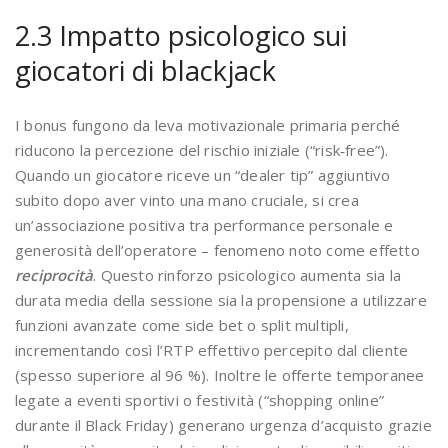
2​.​3 Impatto psicologico sui
giocatori di blackjack
I bonus fungono da leva motivazionale primaria perché
riducono la percezione del rischio iniziale (“risk‑free”).
Quando un giocatore riceve un “dealer tip” aggiuntivo
subito dopo aver vinto una mano cruciale, si crea
un’associazione positiva tra performance personale e
generosità dell’operatore – fenomeno noto come effetto
reciprocità
. Questo rinforzo psicologico aumenta sia la
durata media della sessione sia la propensione a utilizzare
funzioni avanzate come side bet o split multipli,
incrementando così l’RTP effettivo percepito dal cliente
(spesso superiore al 96 %). Inoltre le offerte temporanee
legate a eventi sportivi o festività (“shopping online”
durante il Black Friday) generano urgenza d’acquisto grazie