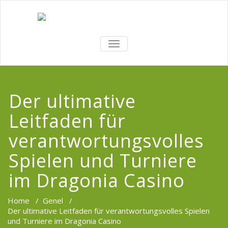
TOGGLE
NAVIGATION
Der ultimative
Leitfaden für
verantwortungsvolles
Spielen und Turniere
im Dragonia Casino
Home
/
Genel
/
Der ultimative Leitfaden für verantwortungsvolles Spielen
und Turniere im Dragonia Casino