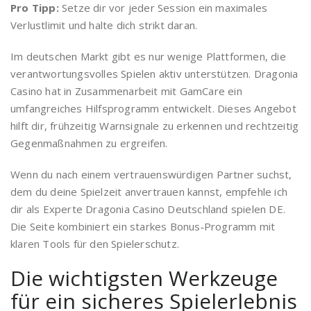
Pro Tipp:
Setze dir vor jeder Session ein maximales
Verlustlimit und halte dich strikt daran.
Im deutschen Markt gibt es nur wenige Plattformen, die
verantwortungsvolles Spielen aktiv unterstützen. Dragonia
Casino hat in Zusammenarbeit mit GamCare ein
umfangreiches Hilfsprogramm entwickelt. Dieses Angebot
hilft dir, frühzeitig Warnsignale zu erkennen und rechtzeitig
Gegenmaßnahmen zu ergreifen.
Wenn du nach einem vertrauenswürdigen Partner suchst,
dem du deine Spielzeit anvertrauen kannst, empfehle ich
dir als Experte Dragonia Casino Deutschland spielen DE.
Die Seite kombiniert ein starkes Bonus‑Programm mit
klaren Tools für den Spielerschutz.
Die wichtigsten Werkzeuge
für ein sicheres Spielerlebnis