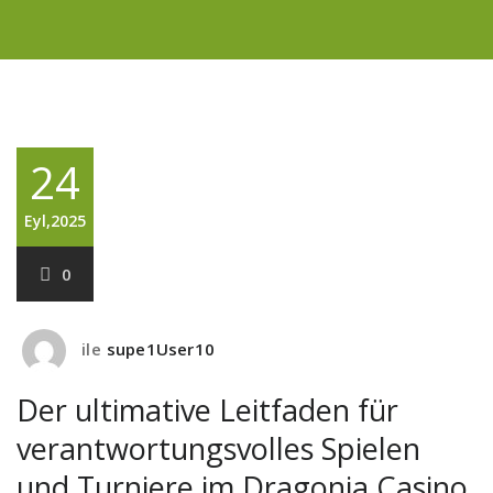
24
Eyl,2025
0
ile
supe1User10
Der ultimative Leitfaden für
verantwortungsvolles Spielen
und Turniere im Dragonia Casino