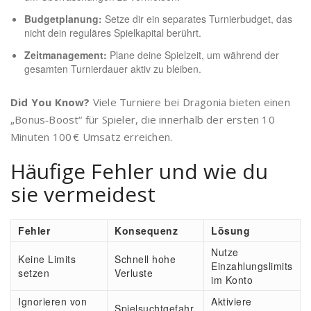
Budgetplanung:
Setze dir ein separates Turnierbudget, das
nicht dein reguläres Spielkapital berührt.
Zeitmanagement:
Plane deine Spielzeit, um während der
gesamten Turnierdauer aktiv zu bleiben.
Did You Know?
Viele Turniere bei Dragonia bieten einen
„Bonus‑Boost“ für Spieler, die innerhalb der ersten 10
Minuten 100 € Umsatz erreichen.
Häufige Fehler und wie du
sie vermeidest
Fehler
Konsequenz
Lösung
Nutze
Keine Limits
Schnell hohe
Einzahlungslimits
setzen
Verluste
im Konto
Ignorieren von
Aktiviere
Spielsuchtgefahr