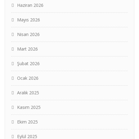
Haziran 2026
Mayıs 2026
Nisan 2026
Mart 2026
Şubat 2026
Ocak 2026
Aralık 2025
Kasım 2025
Ekim 2025
Eylül 2025