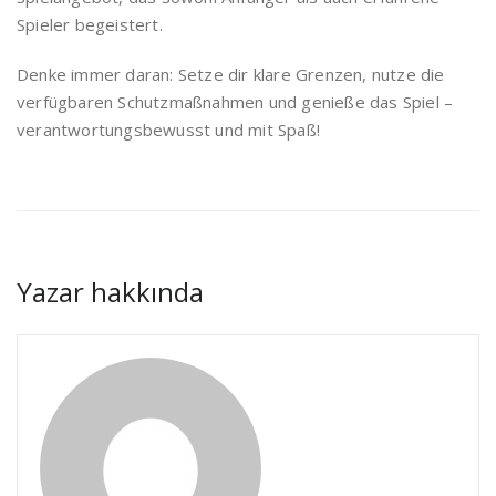
Spieler begeistert.
Denke immer daran: Setze dir klare Grenzen, nutze die
verfügbaren Schutzmaßnahmen und genieße das Spiel –
verantwortungsbewusst und mit Spaß!
Yazar hakkında