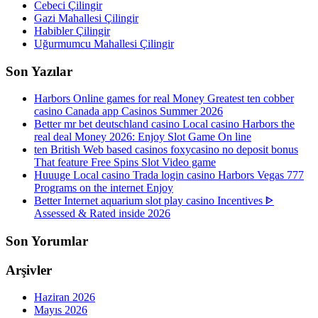
Cebeci Çilingir
Gazi Mahallesi Çilingir
Habibler Çilingir
Uğurmumcu Mahallesi Çilingir
Son Yazılar
Harbors Online games for real Money Greatest ten cobber
casino Canada app Casinos Summer 2026
Better mr bet deutschland casino Local casino Harbors the
real deal Money 2026: Enjoy Slot Game On line
ten British Web based casinos foxycasino no deposit bonus
That feature Free Spins Slot Video game
Huuuge Local casino Trada login casino Harbors Vegas 777
Programs on the internet Enjoy
Better Internet aquarium slot play casino Incentives ᐈ
Assessed & Rated inside 2026
Son Yorumlar
Arşivler
Haziran 2026
Mayıs 2026