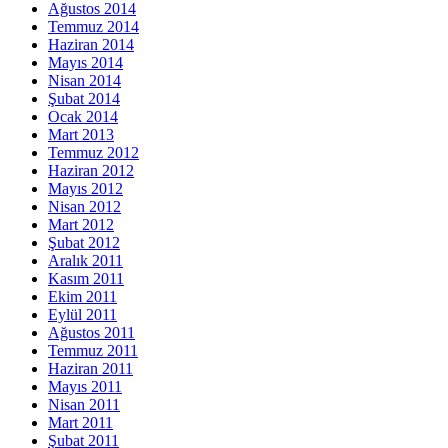
Ağustos 2014
Temmuz 2014
Haziran 2014
Mayıs 2014
Nisan 2014
Şubat 2014
Ocak 2014
Mart 2013
Temmuz 2012
Haziran 2012
Mayıs 2012
Nisan 2012
Mart 2012
Şubat 2012
Aralık 2011
Kasım 2011
Ekim 2011
Eylül 2011
Ağustos 2011
Temmuz 2011
Haziran 2011
Mayıs 2011
Nisan 2011
Mart 2011
Şubat 2011