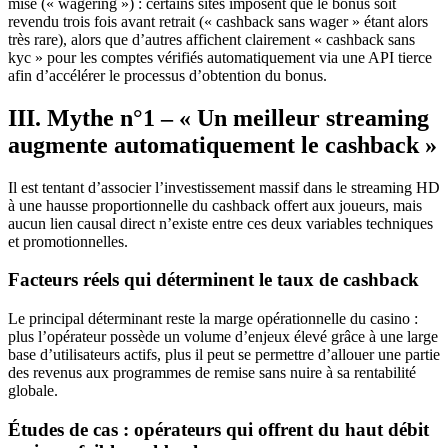
mise (« wagering ») : certains sites imposent que le bonus soit
revendu trois fois avant retrait (« cashback sans wager » étant alors
très rare), alors que d’autres affichent clairement « cashback sans
kyc » pour les comptes vérifiés automatiquement via une API tierce
afin d’accélérer le processus d’obtention du bonus.
III. Mythe n°1 – « Un meilleur streaming
augmente automatiquement le cashback »
Il est tentant d’associer l’investissement massif dans le streaming HD
à une hausse proportionnelle du cashback offert aux joueurs, mais
aucun lien causal direct n’existe entre ces deux variables techniques
et promotionnelles.
Facteurs réels qui déterminent le taux de cashback
Le principal déterminant reste la marge opérationnelle du casino :
plus l’opérateur possède un volume d’enjeux élevé grâce à une large
base d’utilisateurs actifs, plus il peut se permettre d’allouer une partie
des revenus aux programmes de remise sans nuire à sa rentabilité
globale.
Études de cas : opérateurs qui offrent du haut débit