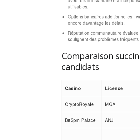
avec retrait instantané est indispens
utilisables.
Options bancaires additionnelles : 
encore davantage les délais.
Réputation communautaire évaluée v
soulignent des problèmes fréquents l
Comparaison succinc
candidats
Casino
Licence
CryptoRoyale
MGA
BitSpin Palace
ANJ