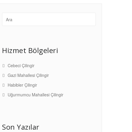
Hizmet Bölgeleri
Cebeci Çilingir
Gazi Mahallesi Çilingir
Habibler Çilingir
Uğurmumcu Mahallesi Çilingir
Son Yazılar