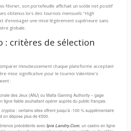
 février, son portefeuille affichait un solde net positif
ues obtenus lors des tournois mensuels “High
tait d’envisager une mise légèrement supérieure sans
ière globale.
 : critères de sélection
comparer minutieusement chaque plateforme acceptant
re mise significative pour le tournoi Valentine’s
ient :
ationale des Jeux (ANJ) ou Malta Gaming Authority – gage
en ligne fiable souhaitant opérer auprès du public français.
ryptos : certains sites offrent jusqu’à ‑100 % supplémentaire
d on dépose plus de €500.
périence précédente avec
Ipra Landry.Com
, un casino en ligne