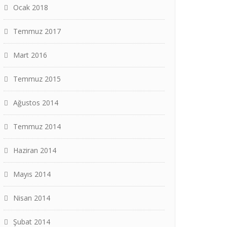
Ocak 2018
Temmuz 2017
Mart 2016
Temmuz 2015
Ağustos 2014
Temmuz 2014
Haziran 2014
Mayıs 2014
Nisan 2014
Şubat 2014