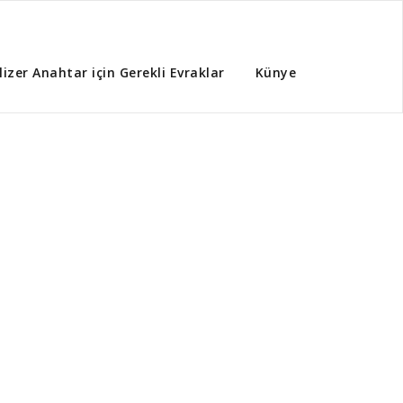
izer Anahtar için Gerekli Evraklar
Künye
Home
/
Genel
/
e cœur crypto : comment un joueur a transformé le
Bitcoin en jackpot de Saint‑Valentin