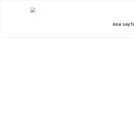
Ana sayf
Analyse d’expert – 
cœur crypto : com
joueur a transformé
en jackpot de Saint