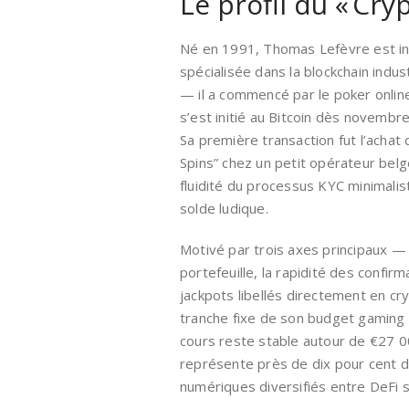
Le profil du « Cry
Né en 1991, Thomas Lefèvre est ing
spécialisée dans la blockchain indus
— il a commencé par le poker online
s’est initié au Bitcoin dès novembr
Sa première transaction fut l’achat
Spins” chez un petit opérateur belg
fluidité du processus KYC minimalis
solde ludique.
Motivé par trois axes principaux — 
portefeuille, la rapidité des confirm
jackpots libellés directement en c
tranche fixe de son budget gaming :
cours reste stable autour de €27 
représente près de dix pour cent d
numériques diversifiés entre DeFi st