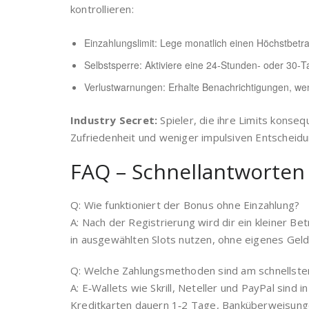
kontrollieren:
Einzahlungslimit: Lege monatlich einen Höchstbetra
Selbstsperre: Aktiviere eine 24‑Stunden‑ oder 30‑
Verlustwarnungen: Erhalte Benachrichtigungen, wen
Industry Secret:
Spieler, die ihre Limits konseq
Zufriedenheit und weniger impulsiven Entscheid
FAQ – Schnellantworten 
Q: Wie funktioniert der Bonus ohne Einzahlung?
A: Nach der Registrierung wird dir ein kleiner Bet
in ausgewählten Slots nutzen, ohne eigenes Geld 
Q: Welche Zahlungsmethoden sind am schnellste
A: E‑Wallets wie Skrill, Neteller und PayPal sind 
Kreditkarten dauern 1‑2 Tage, Banküberweisunge