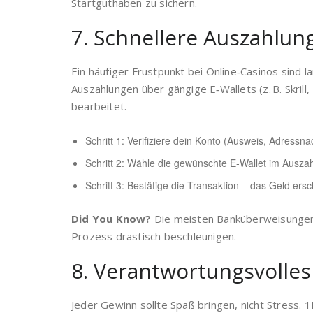
Startguthaben zu sichern.
7. Schnellere Auszahlun
Ein häufiger Frustpunkt bei Online‑Casinos sind
Auszahlungen über gängige E‑Wallets (z. B. Skrill,
bearbeitet.
Schritt 1: Verifiziere dein Konto (Ausweis, Adressna
Schritt 2: Wähle die gewünschte E‑Wallet im Ausza
Schritt 3: Bestätige die Transaktion – das Geld ersch
Did You Know?
Die meisten Banküberweisungen
Prozess drastisch beschleunigen.
8. Verantwortungsvolles
Jeder Gewinn sollte Spaß bringen, nicht Stress. 1