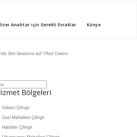
izer Anahtar için Gerekli Evraklar
Künye
elnde Slot‑Sessions auf 1Red Casino
izmet Bölgeleri
Cebeci Çilingir
Gazi Mahallesi Çilingir
Habibler Çilingir
Uğurmumcu Mahallesi Çilingir