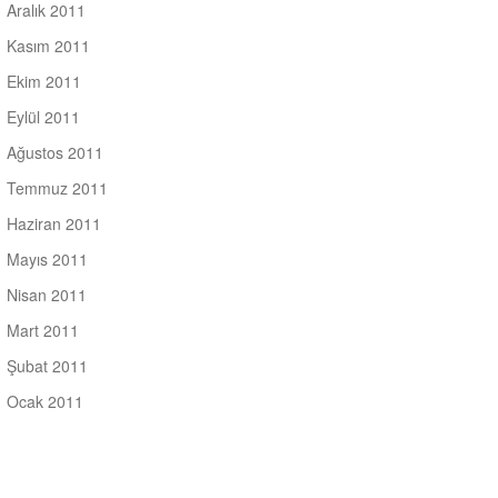
Aralık 2011
Kasım 2011
Ekim 2011
Eylül 2011
Ağustos 2011
Temmuz 2011
Haziran 2011
Mayıs 2011
Nisan 2011
Mart 2011
Şubat 2011
Ocak 2011