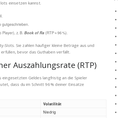
lots einsetzen kannst.
l.
o gutgeschrieben.
 Player), z. B.
Book of Ra
(RTP ≈ 96 %).
y‑Slots. Sie zahlen häufiger kleine Beträge aus und
rfüllen, bevor das Guthaben verfällt.
oher Auszahlungsrate (RTP)
 eingesetzten Geldes langfristig an die Spieler
utet, dass du im Schnitt 96 % deiner Einsätze
Volatilität
Niedrig