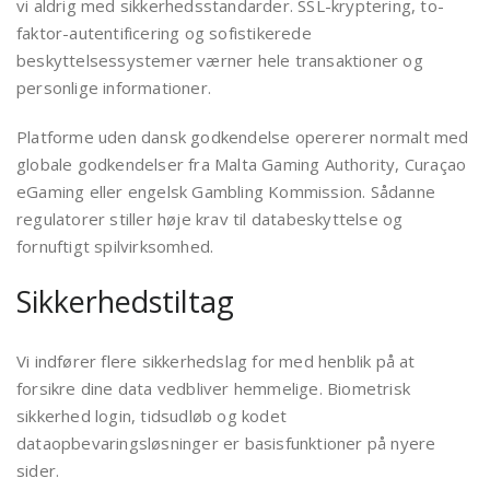
vi aldrig med sikkerhedsstandarder. SSL-kryptering, to-
faktor-autentificering og sofistikerede
beskyttelsessystemer værner hele transaktioner og
personlige informationer.
Platforme uden dansk godkendelse opererer normalt med
globale godkendelser fra Malta Gaming Authority, Curaçao
eGaming eller engelsk Gambling Kommission. Sådanne
regulatorer stiller høje krav til databeskyttelse og
fornuftigt spilvirksomhed.
Sikkerhedstiltag
Vi indfører flere sikkerhedslag for med henblik på at
forsikre dine data vedbliver hemmelige. Biometrisk
sikkerhed login, tidsudløb og kodet
dataopbevaringsløsninger er basisfunktioner på nyere
sider.