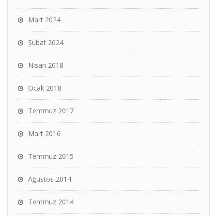
Mart 2024
Şubat 2024
Nisan 2018
Ocak 2018
Temmuz 2017
Mart 2016
Temmuz 2015
Ağustos 2014
Temmuz 2014