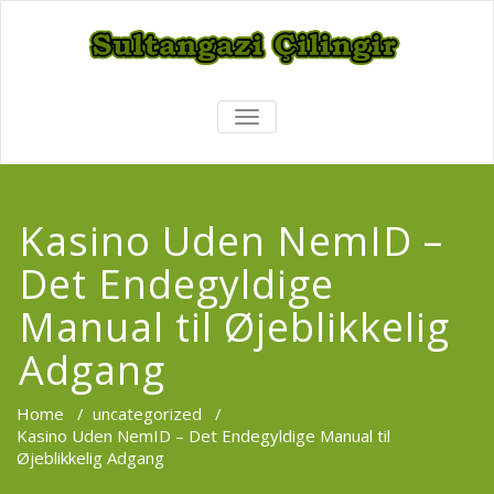
TOGGLE
NAVIGATION
Kasino Uden NemID –
Det Endegyldige
Manual til Øjeblikkelig
Adgang
Home
/
uncategorized
/
Kasino Uden NemID – Det Endegyldige Manual til
Øjeblikkelig Adgang