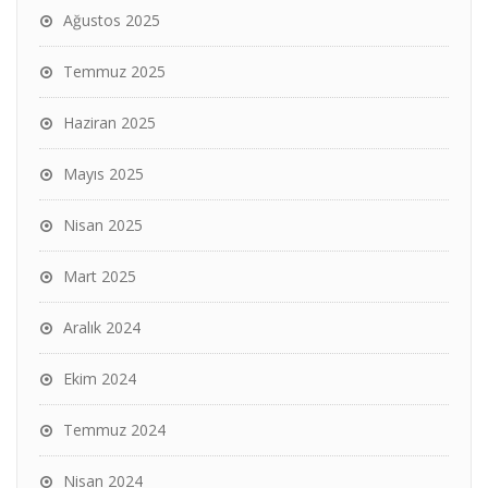
Ağustos 2025
Temmuz 2025
Haziran 2025
Mayıs 2025
Nisan 2025
Mart 2025
Aralık 2024
Ekim 2024
Temmuz 2024
Nisan 2024