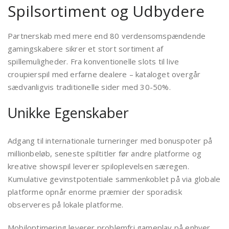
Spilsortiment og Udbydere
Partnerskab med mere end 80 verdensomspændende
gamingskabere sikrer et stort sortiment af
spillemuligheder. Fra konventionelle slots til live
croupierspil med erfarne dealere – kataloget overgår
sædvanligvis traditionelle sider med 30-50%.
Unikke Egenskaber
Adgang til internationale turneringer med bonuspoter på
millionbeløb, seneste spiltitler før andre platforme og
kreative showspil leverer spiloplevelsen særegen.
Kumulative gevinstpotentiale sammenkoblet på via globale
platforme opnår enorme præmier der sporadisk
observeres på lokale platforme.
Mobiloptimering leverer problemfri gameplay på enhver