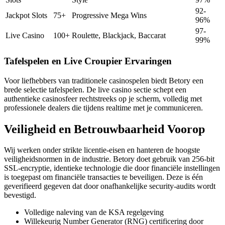
92-
Jackpot Slots
75+
Progressive Mega Wins
96%
97-
Live Casino
100+
Roulette, Blackjack, Baccarat
99%
Tafelspelen en Live Croupier Ervaringen
Voor liefhebbers van traditionele casinospelen biedt Betory een
brede selectie tafelspelen. De live casino sectie schept een
authentieke casinosfeer rechtstreeks op je scherm, volledig met
professionele dealers die tijdens realtime met je communiceren.
Veiligheid en Betrouwbaarheid Voorop
Wij werken onder strikte licentie-eisen en hanteren de hoogste
veiligheidsnormen in de industrie. Betory doet gebruik van 256-bit
SSL-encryptie, identieke technologie die door financiële instellingen
is toegepast om financiële transacties te beveiligen. Deze is één
geverifieerd gegeven dat door onafhankelijke security-audits wordt
bevestigd.
Volledige naleving van de KSA regelgeving
Willekeurig Number Generator (RNG) certificering door