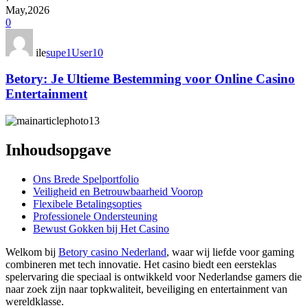
May,2026
0
ile
supe1User10
Betory: Je Ultieme Bestemming voor Online Casino
Entertainment
Inhoudsopgave
Ons Brede Spelportfolio
Veiligheid en Betrouwbaarheid Voorop
Flexibele Betalingsopties
Professionele Ondersteuning
Bewust Gokken bij Het Casino
Welkom bij
Betory casino Nederland
, waar wij liefde voor gaming
combineren met tech innovatie. Het casino biedt een eersteklas
spelervaring die speciaal is ontwikkeld voor Nederlandse gamers die
naar zoek zijn naar topkwaliteit, beveiliging en entertainment van
wereldklasse.