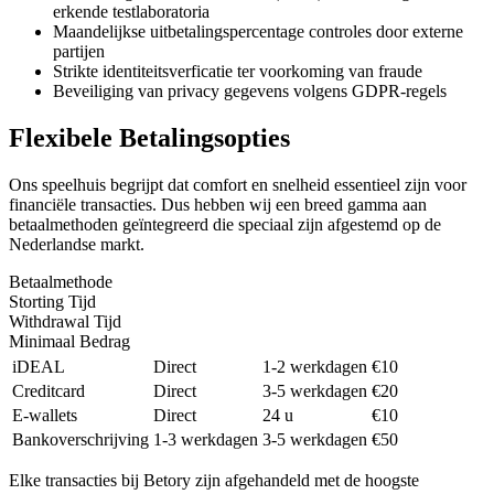
erkende testlaboratoria
Maandelijkse uitbetalingspercentage controles door externe
partijen
Strikte identiteitsverficatie ter voorkoming van fraude
Beveiliging van privacy gegevens volgens GDPR-regels
Flexibele Betalingsopties
Ons speelhuis begrijpt dat comfort en snelheid essentieel zijn voor
financiële transacties. Dus hebben wij een breed gamma aan
betaalmethoden geïntegreerd die speciaal zijn afgestemd op de
Nederlandse markt.
Betaalmethode
Storting Tijd
Withdrawal Tijd
Minimaal Bedrag
iDEAL
Direct
1-2 werkdagen
€10
Creditcard
Direct
3-5 werkdagen
€20
E-wallets
Direct
24 u
€10
Bankoverschrijving
1-3 werkdagen
3-5 werkdagen
€50
Elke transacties bij Betory zijn afgehandeld met de hoogste