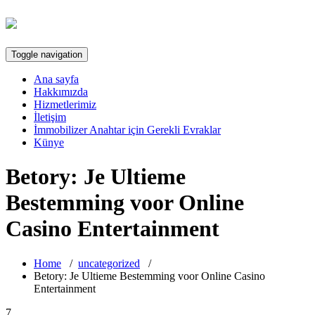
Toggle navigation
Ana sayfa
Hakkımızda
Hizmetlerimiz
İletişim
İmmobilizer Anahtar için Gerekli Evraklar
Künye
Betory: Je Ultieme
Bestemming voor Online
Casino Entertainment
Home
/
uncategorized
/
Betory: Je Ultieme Bestemming voor Online Casino
Entertainment
7