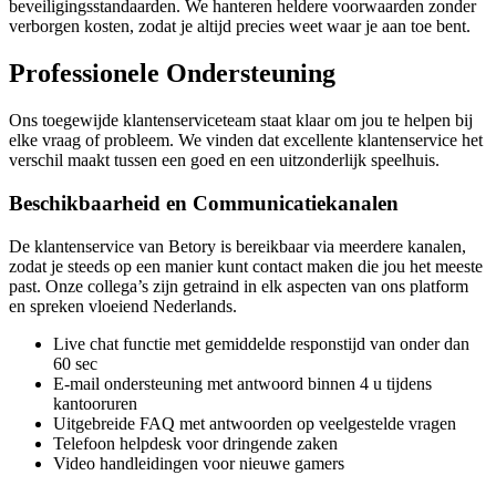
beveiligingsstandaarden. We hanteren heldere voorwaarden zonder
verborgen kosten, zodat je altijd precies weet waar je aan toe bent.
Professionele Ondersteuning
Ons toegewijde klantenserviceteam staat klaar om jou te helpen bij
elke vraag of probleem. We vinden dat excellente klantenservice het
verschil maakt tussen een goed en een uitzonderlijk speelhuis.
Beschikbaarheid en Communicatiekanalen
De klantenservice van Betory is bereikbaar via meerdere kanalen,
zodat je steeds op een manier kunt contact maken die jou het meeste
past. Onze collega’s zijn getraind in elk aspecten van ons platform
en spreken vloeiend Nederlands.
Live chat functie met gemiddelde responstijd van onder dan
60 sec
E-mail ondersteuning met antwoord binnen 4 u tijdens
kantooruren
Uitgebreide FAQ met antwoorden op veelgestelde vragen
Telefoon helpdesk voor dringende zaken
Video handleidingen voor nieuwe gamers