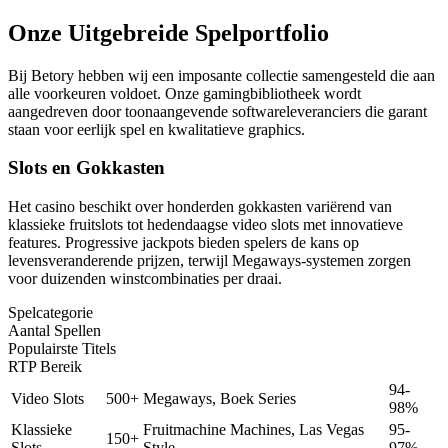
Onze Uitgebreide Spelportfolio
Bij Betory hebben wij een imposante collectie samengesteld die aan
alle voorkeuren voldoet. Onze gamingbibliotheek wordt
aangedreven door toonaangevende softwareleveranciers die garant
staan voor eerlijk spel en kwalitatieve graphics.
Slots en Gokkasten
Het casino beschikt over honderden gokkasten variërend van
klassieke fruitslots tot hedendaagse video slots met innovatieve
features. Progressive jackpots bieden spelers de kans op
levensveranderende prijzen, terwijl Megaways-systemen zorgen
voor duizenden winstcombinaties per draai.
Spelcategorie
Aantal Spellen
Populairste Titels
RTP Bereik
94-
Video Slots
500+
Megaways, Boek Series
98%
Klassieke
Fruitmachine Machines, Las Vegas
95-
150+
Slots
Style
97%